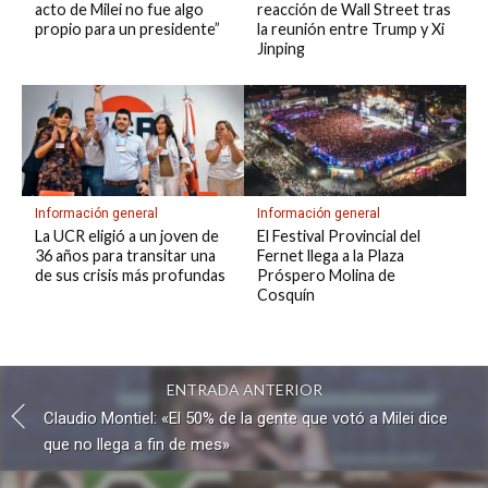
acto de Milei no fue algo
reacción de Wall Street tras
propio para un presidente”
la reunión entre Trump y Xi
Jinping
Información general
Información general
La UCR eligió a un joven de
El Festival Provincial del
36 años para transitar una
Fernet llega a la Plaza
de sus crisis más profundas
Próspero Molina de
Cosquín
ENTRADA ANTERIOR
Claudio Montiel: «El 50% de la gente que votó a Milei dice
que no llega a fin de mes»