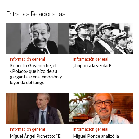
p
m
o
s
e
er
n
ar
Entradas Relacionadas
p
k
k
tir
Información general
Información general
Roberto Goyeneche, el
¿Importa la verdad?
«Polaco» que hizo de su
garganta arena, emoción y
leyenda del tango
Información general
Información general
Miguel Ángel Pichetto: “El
Miguel Ponce analizó la