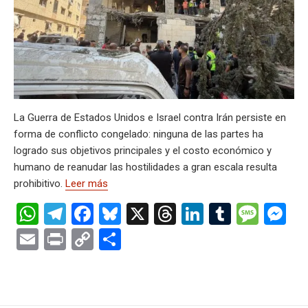
n
ar
p
k
k
tir
La Guerra de Estados Unidos e Israel contra Irán persiste en
forma de conflicto congelado: ninguna de las partes ha
logrado sus objetivos principales y el costo económico y
humano de reanudar las hostilidades a gran escala resulta
prohibitivo.
Leer más
W
T
F
Bl
X
T
Li
T
M
M
h
el
a
u
hr
n
u
es
es
E
Pr
C
C
at
e
ce
es
e
ke
m
s
se
m
in
o
o
s
gr
b
ky
a
dI
bl
a
n
ail
t
py
m
A
a
o
d
n
r
g
g
Li
p