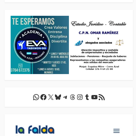
WhatsApp
Facebook
X
Bluesky
Telegram
Threads
Instagram
Tumblr
YouTube
Feed RSS