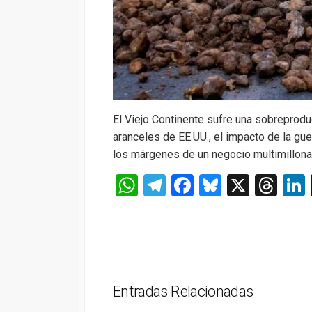
El Viejo Continente sufre una sobreprodu
aranceles de EE.UU., el impacto de la gu
los márgenes de un negocio multimillonar
W
T
F
Bl
X
T
h
el
a
u
hr
at
e
ce
es
e
s
gr
b
ky
a
A
a
o
d
Entradas Relacionadas
p
m
o
s