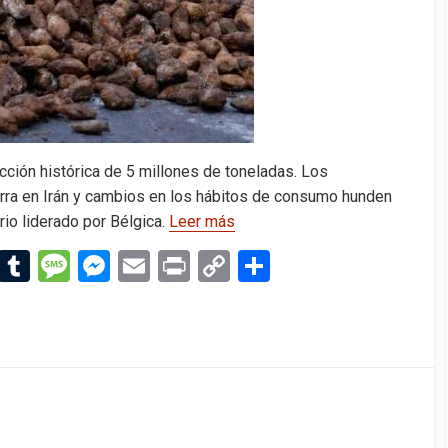
cción histórica de 5 millones de toneladas. Los
erra en Irán y cambios en los hábitos de consumo hunden
io liderado por Bélgica.
Leer más
Li
T
M
M
E
Pr
C
C
n
u
es
es
m
in
o
o
ke
m
s
se
ail
t
py
m
dI
bl
a
n
Li
p
n
r
g
g
n
ar
e
er
k
tir