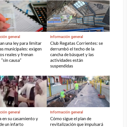
ción general
Información general
an una ley para limitar
Club Regatas Corrientes: se
sas municipales: exigen
derrumbó el techo de la
ios reales y frenan
cancha de básquet y las
 “sin causa”
actividades están
suspendidas
ción general
Información general
a en su casamiento y
Cómo sigue el plan de
de un infarto
revitalización que impulsará