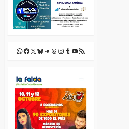
WhatsApp
Facebook
X
Bluesky
Telegram
Threads
Instagram
Tumblr
YouTube
Feed RSS