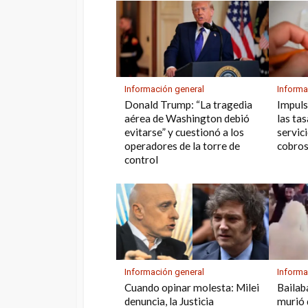
p
k
Información general
Informa
Donald Trump: “La tragedia
Impuls
aérea de Washington debió
las ta
evitarse” y cuestionó a los
servic
operadores de la torre de
cobros
control
Información general
Informa
Cuando opinar molesta: Milei
Bailab
denuncia, la Justicia
murió 