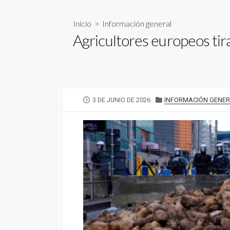
Inicio
>
Información general
Agricultores europeos tir
FECHA
CATEGORÍAS
3 DE JUNIO DE 2026
INFORMACIÓN GENE
DE
PUBLICACIÓN