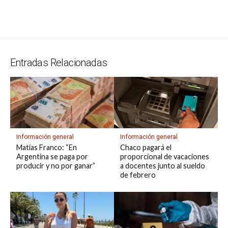
at
e
ce
es
e
ke
m
s
se
m
in
o
o
s
gr
b
ky
a
dI
bl
a
n
ail
t
py
m
A
a
o
d
n
r
g
g
Li
p
p
m
o
s
e
er
n
ar
Entradas Relacionadas
p
k
k
tir
Información general
Información general
Matías Franco: “En
Chaco pagará el
Argentina se paga por
proporcional de vacaciones
producir y no por ganar”
a docentes junto al sueldo
de febrero