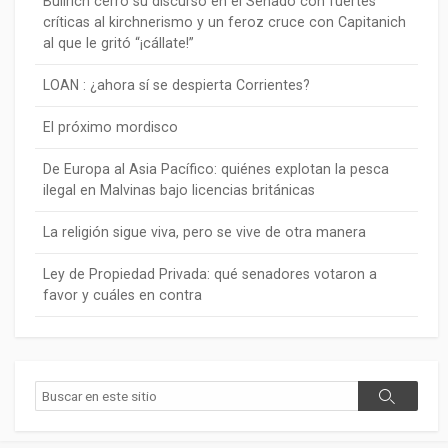
Bullrich cerró su discurso en el Senado con fuertes
críticas al kirchnerismo y un feroz cruce con Capitanich
al que le gritó “¡cállate!”
LOAN : ¿ahora sí se despierta Corrientes?
El próximo mordisco
De Europa al Asia Pacífico: quiénes explotan la pesca
ilegal en Malvinas bajo licencias británicas
La religión sigue viva, pero se vive de otra manera
Ley de Propiedad Privada: qué senadores votaron a
favor y cuáles en contra
Buscar
Buscar