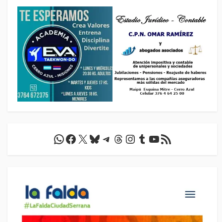
WhatsApp
Facebook
X
Bluesky
Telegram
Threads
Instagram
Tumblr
YouTube
Feed RSS