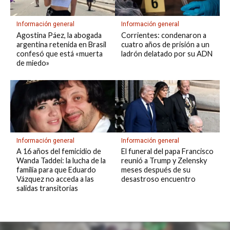
Información general
Información general
Agostina Páez, la abogada
Corrientes: condenaron a
argentina retenida en Brasil
cuatro años de prisión a un
confesó que está «muerta
ladrón delatado por su ADN
de miedo»
Información general
Información general
A 16 años del femicidio de
El funeral del papa Francisco
Wanda Taddei: la lucha de la
reunió a Trump y Zelensky
familia para que Eduardo
meses después de su
Vázquez no acceda a las
desastroso encuentro
salidas transitorias