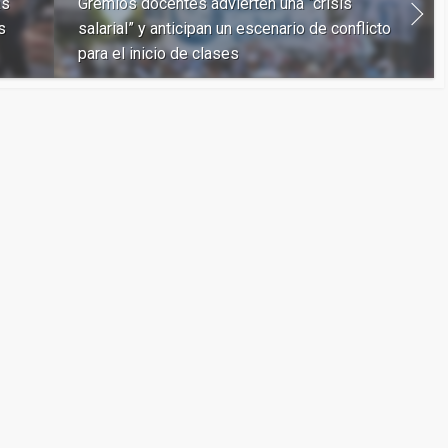
as
Gremios docentes advierten una “crisis
s
salarial” y anticipan un escenario de conflicto
para el inicio de clases