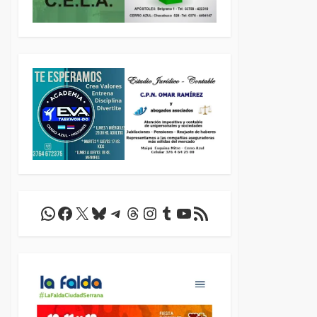
WhatsApp
Facebook
X
Bluesky
Telegram
Threads
Instagram
Tumblr
YouTube
Feed RSS