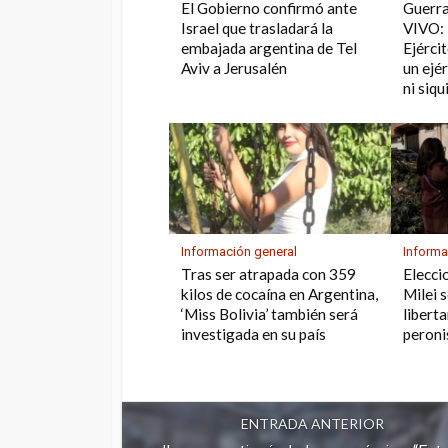
El Gobierno confirmó ante
Guerra
Israel que trasladará la
VIVO: 
embajada argentina de Tel
Ejérci
Aviv a Jerusalén
un ejé
ni siq
Información general
Informa
Tras ser atrapada con 359
Elecci
kilos de cocaína en Argentina,
Milei 
‘Miss Bolivia’ también será
liberta
investigada en su país
peron
ENTRADA ANTERIOR