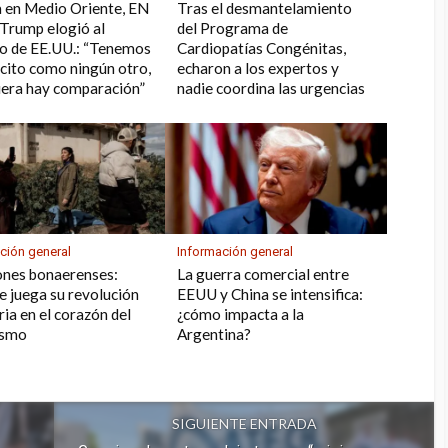
 en Medio Oriente, EN
Tras el desmantelamiento
Trump elogió al
del Programa de
to de EE.UU.: “Tenemos
Cardiopatías Congénitas,
rcito como ningún otro,
echaron a los expertos y
uiera hay comparación”
nadie coordina las urgencias
ción general
Información general
ones bonaerenses:
La guerra comercial entre
se juega su revolución
EEUU y China se intensifica:
ria en el corazón del
¿cómo impacta a la
ismo
Argentina?
SIGUIENTE ENTRADA