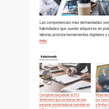
Las competencias más demandadas son la 
habilidades que suelen adquirirse en prá
laboral, prioriza herramientas digitales y
más
Relacionado
Competencia judicial: el STJ
Musk dem
determinó que los bienes de una
por favor
persona condenada se tramitan en
y limitar