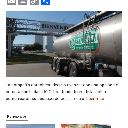
E
Pr
C
C
at
e
ce
es
e
ke
m
s
se
m
in
o
o
s
gr
b
ky
a
dI
bl
a
n
ail
t
py
m
A
a
o
d
n
r
g
g
Li
p
p
m
o
s
e
er
n
ar
p
k
k
tir
La compañía cordobesa decidió avanzar con una opción de
compra que le da el 51%. Los fundadores de la láctea
comunicaron su desacuerdo por el precio.
Leer más
Relacionado