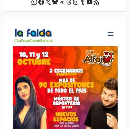
WhatsApp
Facebook
X
Bluesky
Telegram
Threads
Instagram
Tumblr
YouTube
Feed RSS