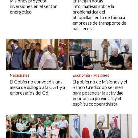
Misiones proyecta
Entregan notas
inversiones en el sector
informativas sobre la
energético
problemática del
atropellamiento de fauna a
empresas de transporte de
pasajeros
Economía
/
Misiones
Nacionales
El gobierno de Misiones y el
El Gobierno convocó a una
Banco Credicoop se unen
mesa de diálogo a la CGT y a
para potenciar la actividad
empresarios del G6
económica provincial y el
espíritu cooperativista