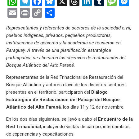
W
T
F
Bl
X
T
Li
T
M
M
h
el
a
u
hr
n
u
es
es
E
Pr
C
C
at
e
ce
es
e
ke
m
s
se
m
in
o
o
Representantes y referentes de sectores de la sociedad civil,
s
gr
b
ky
a
dI
bl
a
n
ail
t
py
m
pueblos indígenas, privados, pequeños productores,
A
a
o
d
n
r
g
g
Li
p
instituciones de gobierno y la academia se reunieron en
p
m
o
s
e
er
n
ar
Paraguay. A través de una planificación estratégica
participativa se alinearon los objetivos de restauración del
p
k
k
tir
Bosque Atlántico del Alto Paraná.
Representantes de la Red Trinacional de Restauración del
Bosque Atlántico y actores clave de los distintos sectores
presentes en el territorio, participaron del
Diálogo
Estratégico de Restauración del Paisaje del Bosque
Atlántico del Alto Paraná
, los días 11 y 12 de noviembre.
En los dos días siguientes, se llevó a cabo el
Encuentro de la
Red Trinacional
, incluyendo visitas de campo, intercambios
de experiencias y capacitaciones.