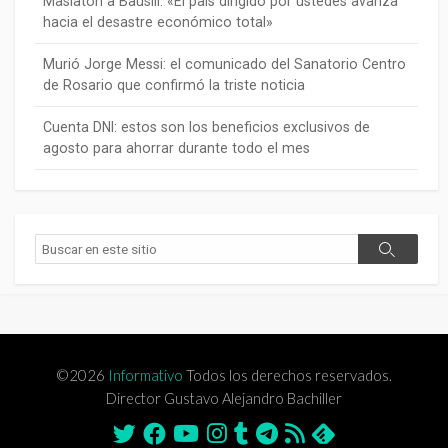
Maslatón a Bausili: «El país dirigido por ustedes avanza
hacia el desastre económico total»
Murió Jorge Messi: el comunicado del Sanatorio Centro
de Rosario que confirmó la triste noticia
Cuenta DNI: estos son los beneficios exclusivos de
agosto para ahorrar durante todo el mes
Buscar
Buscar
©2026
Informativo
Todos los derechos reservados.
Director Gustavo Alejandro Bachiller
Twitter
Facebook
Youtube
Instagram
Tumblr
Telegram
Feed
Feedly