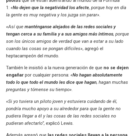
pilotos
que se están adentrando al mundo de la Fórmula
1:
«
No dejen que la negatividad los afecte
, porque hoy en día
la gente es muy negativa y los juzga sin parar».
«Así que
manténganse alejados de las redes sociales y
tengan cerca a su familia y a sus amigos más íntimos
, porque
son los únicos amigos de verdad que van a estar a su lado
cuando las cosas se pongan difíciles»
, agregó el
heptacampeón del mundo.
También le insistió a la nueva generación de que
no se dejen
engañar
por cualquier persona:
«
No hagan absolutamente
todo lo que todo el mundo les dice que hagan
, hagan muchas
preguntas y tómense su tiempo»
.
«Si yo tuviera un piloto joven y estuviera cuidando de él,
pondría mucho apoyo a su alrededor para que la gente no
pudiera llegar a él y las cosas de las redes sociales no
pudieran afectarlo”
, explicó Lewis.
Además agregó que
las redes sociales llevan a la persona