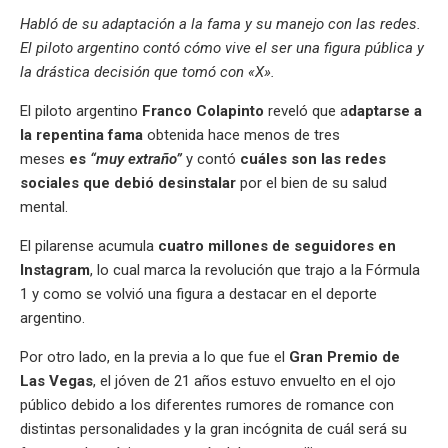
at
e
ce
es
e
ke
m
s
se
m
in
o
o
Habló de su adaptación a la fama y su manejo con las redes.
s
gr
b
ky
a
dI
bl
a
n
ail
t
py
m
El piloto argentino contó cómo vive el ser una figura pública y
A
a
o
d
n
r
g
g
Li
p
la drástica decisión que tomó con «X».
p
m
o
s
e
er
n
ar
El piloto argentino
Franco Colapinto
reveló que a
daptarse a
p
k
k
tir
la repentina fama
obtenida hace menos de tres
meses
es
“muy extraño”
y contó
cuáles son las redes
sociales que debió desinstalar
por el bien de su salud
mental.
El pilarense acumula
cuatro millones de seguidores en
Instagram
, lo cual marca la revolución que trajo a la Fórmula
1 y como se volvió una figura a destacar en el deporte
argentino.
Por otro lado, en la previa a lo que fue el
Gran Premio de
Las Vegas
, el jóven de 21 años estuvo envuelto en el ojo
público debido a los diferentes rumores de romance con
distintas personalidades y la gran incógnita de cuál será su