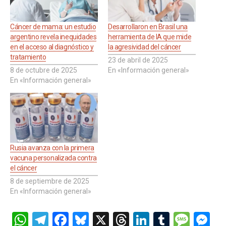
Cáncer de mama: un estudio
Desarrollaron en Brasil una
argentino revela inequidades
herramienta de IA que mide
en el acceso al diagnóstico y
la agresividad del cáncer
tratamiento
23 de abril de 2025
8 de octubre de 2025
En «Información general»
En «Información general»
Rusia avanza con la primera
vacuna personalizada contra
el cáncer
8 de septiembre de 2025
En «Información general»
W
T
F
Bl
X
T
Li
T
M
M