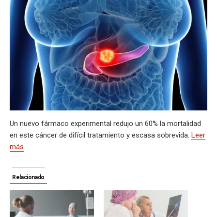
s
gr
b
ky
a
dI
bl
a
n
ail
t
py
m
A
a
o
d
n
r
g
g
Li
p
p
m
o
s
e
er
n
ar
p
k
k
tir
Un nuevo fármaco experimental redujo un 60% la mortalidad
en este cáncer de difícil tratamiento y escasa sobrevida.
Leer
más
Relacionado