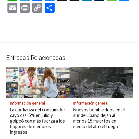
h
el
a
u
hr
n
u
es
es
E
Pr
C
C
at
e
ce
es
e
ke
m
s
se
m
in
o
o
s
gr
b
ky
a
dI
bl
a
n
ail
t
py
m
A
a
o
d
n
r
g
g
Li
p
p
m
o
s
e
er
n
ar
p
k
k
tir
Entradas Relacionadas
Información general
Información general
La confianza del consumidor
Nuevos bombardeos en el
cayó casi 5% en julio y
sur de Líbano dejan al
golpeó con más fuerza a los
menos 15 muertos en
hogares de menores
medio del alto el fuego
ingresos