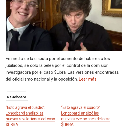
A
a
o
d
n
r
g
g
Li
p
p
m
o
s
e
er
n
ar
p
k
k
tir
En medio de la disputa por el aumento de haberes a los
jubilados, se coló la pelea por el control de la comisión
investigadora por el caso $Libra. Las versiones encontradas
del oficialismo nacional y la oposición.
Leer más
Relacionado
“Esto agrava el cuadro”:
“Esto agrava el cuadro”:
Longobardi analizó las
Longobardi analizó las
nuevas revelaciones del caso
nuevas revelaciones del caso
$LIBRA
$LIBRA