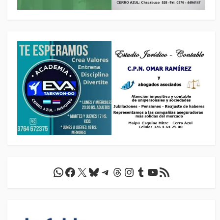
WhatsApp
Facebook
X
Bluesky
Telegram
Threads
Instagram
Tumblr
YouTube
Feed RSS