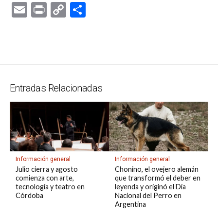
h
el
a
u
hr
n
u
es
es
E
Pr
C
C
at
e
ce
es
e
ke
m
s
se
m
in
o
o
s
gr
b
ky
a
dI
bl
a
n
ail
t
py
m
A
a
o
d
n
r
g
g
Li
p
p
m
o
s
e
er
n
ar
p
k
k
tir
Entradas Relacionadas
Información general
Información general
Julio cierra y agosto
Chonino, el ovejero alemán
comienza con arte,
que transformó el deber en
tecnología y teatro en
leyenda y originó el Día
Córdoba
Nacional del Perro en
Argentina