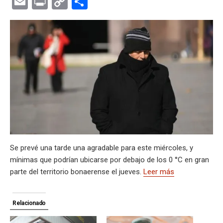
E
Pr
C
C
at
e
ce
es
e
ke
m
s
se
m
in
o
o
s
gr
b
ky
a
dI
bl
a
n
ail
t
py
m
A
a
o
d
n
r
g
g
Li
p
p
m
o
s
e
er
n
ar
p
k
k
tir
Se prevé una tarde una agradable para este miércoles, y
mínimas que podrían ubicarse por debajo de los 0 °C en gran
parte del territorio bonaerense el jueves.
Leer más
Relacionado