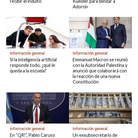
recibir el indulto
Kueider para blindar a
Adorni»
Información general
Información general
Si la inteligencia artificial
Emmanuel Macron se reunió
responde todo, ¿qué le
con la Autoridad Palestina y
queda a la escuela?
anunció que colaborará con
la reacción de una nueva
Constitución
Información general
Información general
En “QR!”, Pablo Caruso
Un exsubsecretario de