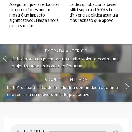
Aseguran que la reducción
La desaprobación a Javier
de retenciones aún no
Milei supera el 50% y la
mostró un impacto
dirigencia política acumula
significativo: «Hasta ahora,
más rechazo que apoyo
poco y nada»
ENTRADA ANTERIOR
Detuvieron a un joven por un asalto violento contra una
mujer frente a un kiosco en Fontana
SIGUIENTE ENTRADA
La UIA celebra el Dia de la Industria con un decálogo en el
que reclama un nuevo contrato productivo