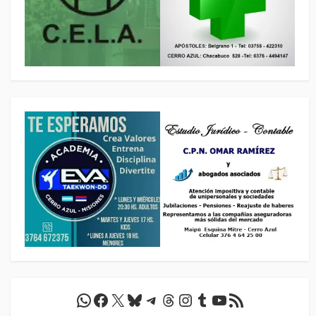
WhatsApp
Facebook
X
Bluesky
Telegram
Threads
Instagram
Tumblr
YouTube
Feed RSS