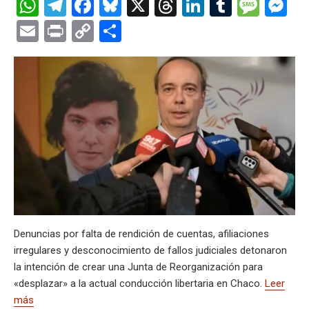
W
T
F
Bl
X
T
Li
T
M
M
h
el
a
u
hr
n
u
es
es
E
Pr
C
C
at
e
ce
es
e
ke
m
s
se
m
in
o
o
s
gr
b
ky
a
dI
bl
a
n
ail
t
py
m
A
a
o
d
n
r
g
g
Li
p
p
m
o
s
e
er
n
ar
p
k
k
tir
Denuncias por falta de rendición de cuentas, afiliaciones
irregulares y desconocimiento de fallos judiciales detonaron
la intención de crear una Junta de Reorganización para
«desplazar» a la actual conducción libertaria en Chaco.
Leer
más