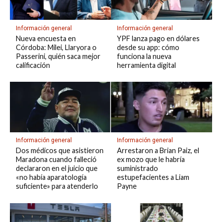
Información general
Información general
Nueva encuesta en
YPF lanza pago en dólares
Córdoba: Milei, Llaryora o
desde su app: cómo
Passerini, quién saca mejor
funciona la nueva
calificación
herramienta digital
Información general
Información general
Dos médicos que asistieron
Arrestaron a Brian Paiz, el
Maradona cuando falleció
ex mozo que le habría
declararon en el juicio que
suministrado
«no había aparatología
estupefacientes a Liam
suficiente» para atenderlo
Payne