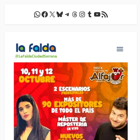
WhatsApp
Facebook
X
Bluesky
Telegram
Threads
Instagram
Tumblr
YouTube
Feed RSS