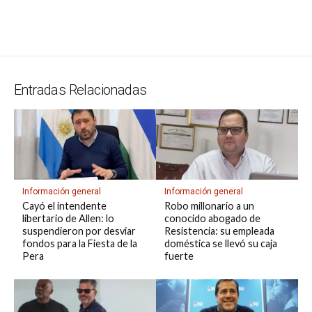
at
e
ce
es
e
ke
m
s
se
m
in
o
o
s
gr
b
ky
a
dI
bl
a
n
ail
t
py
m
A
a
o
d
n
r
g
g
Li
p
p
m
o
s
e
er
n
ar
Entradas Relacionadas
p
k
k
tir
Información general
Información general
Cayó el intendente
Robo millonario a un
libertario de Allen: lo
conocido abogado de
suspendieron por desviar
Resistencia: su empleada
fondos para la Fiesta de la
doméstica se llevó su caja
Pera
fuerte