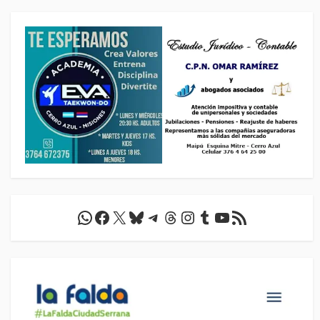
WhatsApp
Facebook
X
Bluesky
Telegram
Threads
Instagram
Tumblr
YouTube
Feed RSS