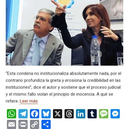
s
gr
b
ky
a
dI
bl
a
n
ail
t
py
m
A
a
o
d
n
r
g
g
Li
p
p
m
o
s
e
er
n
ar
p
k
k
tir
“Esta condena no institucionaliza absolutamente nada, por el
contrario profundiza la grieta y erosiona la credibilidad en las
instituciones”, dice el autor y sostiene que el proceso judicial
y el mismo fallo violan el principio de inocencia. A qué se
refiere.
Leer más
W
T
F
Bl
X
T
Li
T
M
M
h
el
a
u
hr
n
u
es
es
E
Pr
C
C