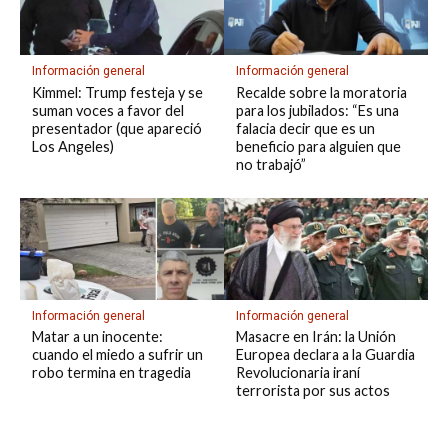
Información general
Información general
Kimmel: Trump festeja y se
Recalde sobre la moratoria
suman voces a favor del
para los jubilados: “Es una
presentador (que apareció
falacia decir que es un
Los Angeles)
beneficio para alguien que
no trabajó”
Información general
Información general
Matar a un inocente:
Masacre en Irán: la Unión
cuando el miedo a sufrir un
Europea declara a la Guardia
robo termina en tragedia
Revolucionaria iraní
terrorista por sus actos