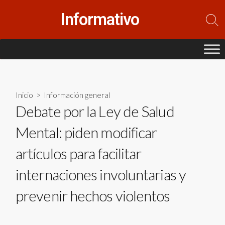
Saltar
Informativo
al
Alte
contenido
la
bús
Inicio
>
Información general
Debate por la Ley de Salud
Mental: piden modificar
artículos para facilitar
internaciones involuntarias y
prevenir hechos violentos