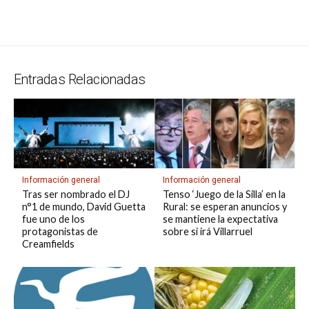
m
in
o
o
s
gr
b
ky
a
dI
bl
a
n
ail
t
py
m
A
a
o
d
n
r
g
g
Li
p
p
m
o
s
e
er
n
ar
Entradas Relacionadas
p
k
k
tir
Información general
Información general
Tras ser nombrado el DJ
Tenso ‘Juego de la Silla’ en la
n°1 de mundo, David Guetta
Rural: se esperan anuncios y
fue uno de los
se mantiene la expectativa
protagonistas de
sobre si irá Villarruel
Creamfields