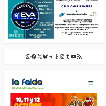
WhatsApp
Facebook
X
Bluesky
Telegram
Threads
Instagram
Tumblr
YouTube
Feed RSS