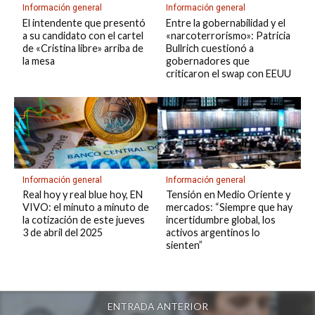
Información general
Información general
El intendente que presentó
Entre la gobernabilidad y el
a su candidato con el cartel
«narcoterrorismo»: Patricia
de «Cristina libre» arriba de
Bullrich cuestionó a
la mesa
gobernadores que
criticaron el swap con EEUU
Información general
Información general
Real hoy y real blue hoy, EN
Tensión en Medio Oriente y
VIVO: el minuto a minuto de
mercados: “Siempre que hay
la cotización de este jueves
incertidumbre global, los
3 de abril del 2025
activos argentinos lo
sienten”
ENTRADA ANTERIOR