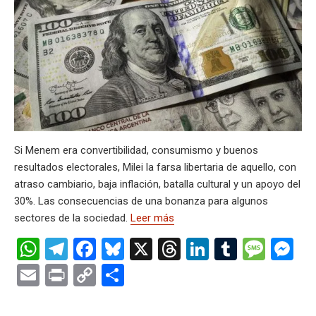
A
a
o
d
n
r
g
g
Li
p
p
m
o
s
e
er
n
ar
p
k
k
tir
Si Menem era convertibilidad, consumismo y buenos
resultados electorales, Milei la farsa libertaria de aquello, con
atraso cambiario, baja inflación, batalla cultural y un apoyo del
30%. Las consecuencias de una bonanza para algunos
sectores de la sociedad.
Leer más
W
T
F
Bl
X
T
Li
T
M
M
h
el
a
u
hr
n
u
es
es
E
Pr
C
C
at
e
ce
es
e
ke
m
s
se
m
in
o
o