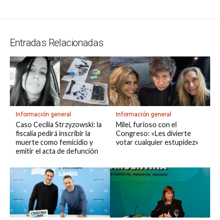
s
gr
b
ky
a
dI
bl
a
n
ail
t
py
m
A
a
o
d
n
r
g
g
Li
p
p
m
o
s
e
er
n
ar
Entradas Relacionadas
p
k
k
tir
Información general
Información general
Caso Cecilia Strzyzowski: la
Milei, furioso con el
fiscalía pedirá inscribir la
Congreso: «Les divierte
muerte como femicidio y
votar cualquier estupidez»
emitir el acta de defunción