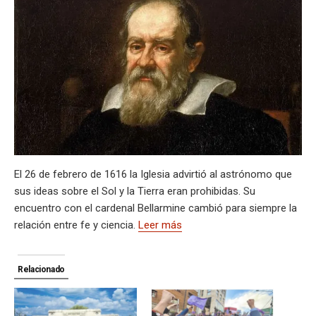
s
gr
b
ky
a
dI
bl
a
n
ail
t
py
m
A
a
o
d
n
r
g
g
Li
p
p
m
o
s
e
er
n
ar
p
k
k
tir
El 26 de febrero de 1616 la Iglesia advirtió al astrónomo que
sus ideas sobre el Sol y la Tierra eran prohibidas. Su
encuentro con el cardenal Bellarmine cambió para siempre la
relación entre fe y ciencia.
Leer más
Relacionado