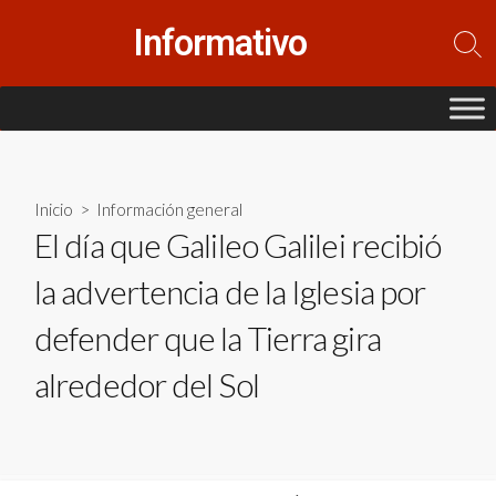
Saltar
Informativo
al
Alte
contenido
la
bús
Inicio
>
Información general
El día que Galileo Galilei recibió
la advertencia de la Iglesia por
defender que la Tierra gira
alrededor del Sol