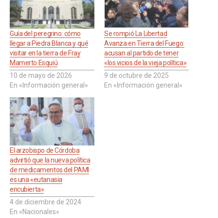
Guía del peregrino: cómo
Se rompió La Libertad
llegar a Piedra Blanca y qué
Avanza en Tierra del Fuego:
visitar en la tierra de Fray
acusan al partido de tener
Mamerto Esquiú
«los vicios de la vieja política»
10 de mayo de 2026
9 de octubre de 2025
En «Información general»
En «Información general»
El arzobispo de Córdoba
advirtió que la nueva política
de medicamentos del PAMI
es una «eutanasia
encubierta»
4 de diciembre de 2024
En «Nacionales»