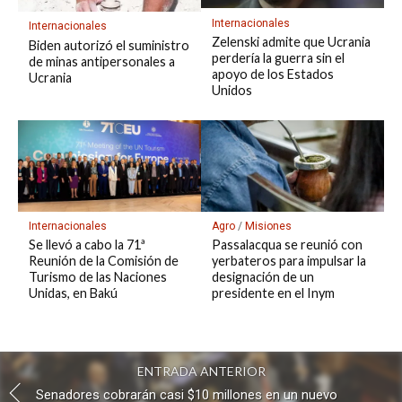
Internacionales
Internacionales
Zelenski admite que Ucrania
Biden autorizó el suministro
perdería la guerra sin el
de minas antipersonales a
apoyo de los Estados
Ucrania
Unidos
Agro
/
Misiones
Internacionales
Passalacqua se reunió con
Se llevó a cabo la 71ª
yerbateros para impulsar la
Reunión de la Comisión de
designación de un
Turismo de las Naciones
presidente en el Inym
Unidas, en Bakú
ENTRADA ANTERIOR
Senadores cobrarán casi $10 millones en un nuevo