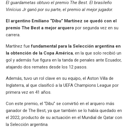
El guardametas obtuvo el premio The Best. El brasileño
s
gr
b
ky
a
dI
bl
a
n
ail
t
py
m
Vinícius Jr ganó por su parte, el premio al mejor jugador.
A
a
o
d
n
r
g
g
Li
p
El argentino Emiliano “Dibu” Martínez se quedó con el
p
m
o
s
e
er
n
ar
premio The Best a mejor arquero
por segunda vez en su
p
k
k
tir
carrera.
Martínez fue
fundamental para la Selección argentina en
la obtención de la Copa América
, en la que solo recibió un
gol y además fue figura en la tanda de penales ante Ecuador,
atajando dos remates desde los 12 pasos.
Además, tuvo un rol clave en su equipo, el Aston Villa de
Inglaterra, al que clasificó a la UEFA Champions League por
primera vez en 41 años.
Con este premio, el “Dibu” se convirtió en el arquero más
ganador de The Best, ya que también se lo había quedado en
el 2022, producto de su actuación en el Mundial de Qatar con
la Selección argentina.