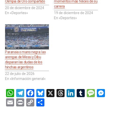
Olimpia de Oro compartido
momentos más felices de su
carrera
20 de diciembre de 2024
En «Deportes»
19 de diciembre de 2024
En «Deportes»
Paranoia o mano negra: las
arengas de Messi y Dibu
disparan las dudas de los
hinchas argentinos
22 de julio de 2026
En «Información general»
W
T
F
Bl
X
T
Li
T
M
M
h
el
a
u
hr
n
u
es
es
E
Pr
C
C
at
e
ce
es
e
ke
m
s
se
m
in
o
o