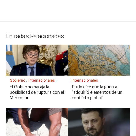
s
gr
b
ky
a
dI
bl
a
n
ail
t
py
m
A
a
o
d
n
r
g
g
Li
p
p
m
o
s
e
er
n
ar
p
k
k
tir
Entradas Relacionadas
Gobierno
/
Internacionales
Internacionales
El Gobierno baraja la
Putin dice que la guerra
posibilidad de ruptura con el
“adquirió elementos de un
Mercosur
conflicto global”