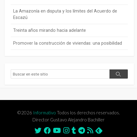
La Amazonía en disputa y los límites del Acuerdo de
Escazú
Treinta años mirando hacia adelante
Promover la construcción de viviendas: una posibilidad
Buscar
Buscar
©2026
Informativo
Todos los derechos reservados.
Director Gustavo Alejandro Bachiller
Twitter
Facebook
Youtube
Instagram
Tumblr
Telegram
Feed
Feedly
RSS