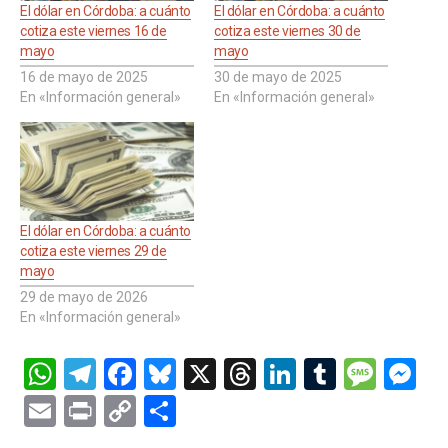
El dólar en Córdoba: a cuánto
El dólar en Córdoba: a cuánto
cotiza este viernes 16 de
cotiza este viernes 30 de
mayo
mayo
16 de mayo de 2025
30 de mayo de 2025
En «Información general»
En «Información general»
El dólar en Córdoba: a cuánto
cotiza este viernes 29 de
mayo
29 de mayo de 2026
En «Información general»
W
T
F
Bl
X
T
Li
T
M
M
h
el
a
u
hr
n
u
es
es
E
Pr
C
C
at
e
ce
es
e
ke
m
s
se
m
in
o
o