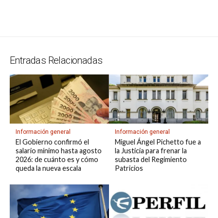
s
gr
b
ky
a
dI
bl
a
n
ail
t
py
m
A
a
o
d
n
r
g
g
Li
p
p
m
o
s
e
er
n
ar
p
k
k
tir
Entradas Relacionadas
Información general
Información general
El Gobierno confirmó el
Miguel Ángel Pichetto fue a
salario mínimo hasta agosto
la Justicia para frenar la
2026: de cuánto es y cómo
subasta del Regimiento
queda la nueva escala
Patricios