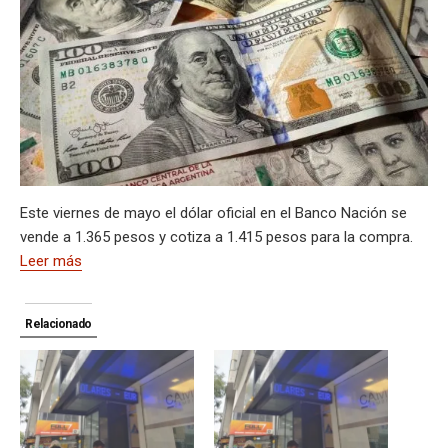
A
a
o
d
n
r
g
g
Li
p
p
m
o
s
e
er
n
ar
p
k
k
tir
Este viernes de mayo el dólar oficial en el Banco Nación se
vende a 1.365 pesos y cotiza a 1.415 pesos para la compra.
Leer más
Relacionado