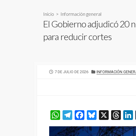
Inicio
>
Información general
El Gobierno adjudicó 20 
para reducir cortes
FECHA
CATEGORÍAS
7 DE JULIO DE 2026
INFORMACIÓN GENER
DE
PUBLICACIÓN
W
T
F
Bl
X
T
h
el
a
u
hr
at
e
ce
es
e