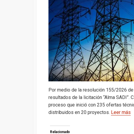
s
gr
b
ky
a
A
a
o
d
p
m
o
s
p
k
Por medio de la resolución 155/2026 de l
resultados de la licitación “Alma SADI”. 
proceso que inició con 235 ofertas técn
distribuidos en 20 proyectos.
Leer más
Relacionado