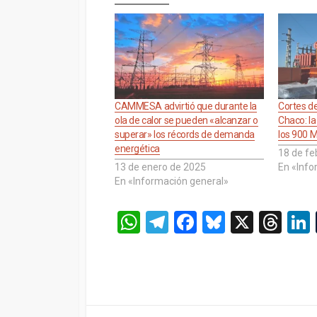
CAMMESA advirtió que durante la
Cortes de
ola de calor se pueden «alcanzar o
Chaco: l
superar» los récords de demanda
los 900 M
energética
18 de fe
13 de enero de 2025
En «Info
En «Información general»
W
T
F
Bl
X
T
h
el
a
u
hr
at
e
ce
es
e
s
gr
b
ky
a
A
a
o
d