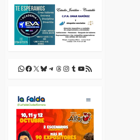
WhatsApp
Facebook
X
Bluesky
Telegram
Threads
Instagram
Tumblr
YouTube
Feed RSS