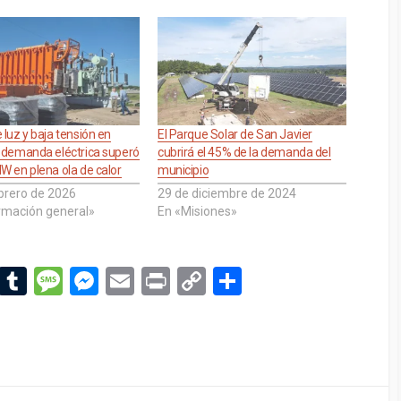
 luz y baja tensión en
El Parque Solar de San Javier
a demanda eléctrica superó
cubrirá el 45% de la demanda del
W en plena ola de calor
municipio
brero de 2026
29 de diciembre de 2024
rmación general»
En «Misiones»
Li
T
M
M
E
Pr
C
C
n
u
es
es
m
in
o
o
ke
m
s
se
ail
t
py
m
dI
bl
a
n
Li
p
n
r
g
g
n
ar