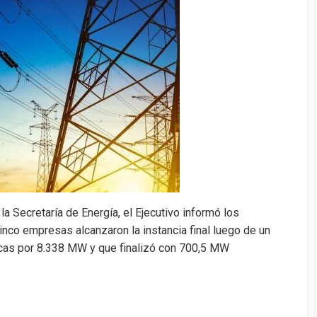
dI
bl
a
n
Li
p
n
r
g
g
n
ar
e
er
k
tir
a Secretaría de Energía, el Ejecutivo informó los
Cinco empresas alcanzaron la instancia final luego de un
icas por 8.338 MW y que finalizó con 700,5 MW