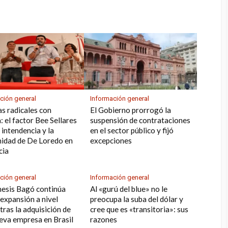
e
er
k
tir
ción general
Información general
as radicales con
El Gobierno prorrogó la
: el factor Bee Sellares
suspensión de contrataciones
 intendencia y la
en el sector público y fijó
midad de De Loredo en
excepciones
cia
ción general
Información general
esis Bagó continúa
Al «gurú del blue» no le
 expansión a nivel
preocupa la suba del dólar y
tras la adquisición de
cree que es «transitoria»: sus
eva empresa en Brasil
razones