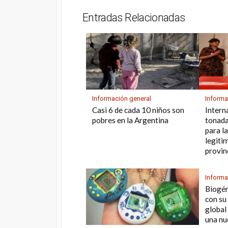
p
m
o
s
Entradas Relacionadas
p
k
Información general
Informa
Casi 6 de cada 10 niños son
Intern
pobres en la Argentina
tonada
para la
legiti
provin
Informa
Biogén
con su
global 
una nu