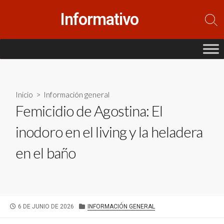
Saltar
Informativo
al
Alte
contenido
la
bús
Inicio
>
Información general
Femicidio de Agostina: El
inodoro en el living y la heladera
en el baño
FECHA
CATEGORÍAS
6 DE JUNIO DE 2026
INFORMACIÓN GENERAL
DE