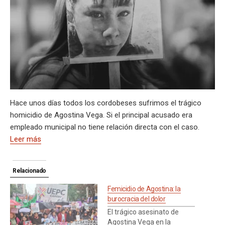
A
a
o
d
n
r
g
g
Li
p
p
m
o
s
e
er
n
ar
p
k
k
tir
Hace unos días todos los cordobeses sufrimos el trágico
homicidio de Agostina Vega. Si el principal acusado era
empleado municipal no tiene relación directa con el caso.
Leer más
Relacionado
Femicidio de Agostina: la
burocracia del dolor
El trágico asesinato de
Agostina Vega en la