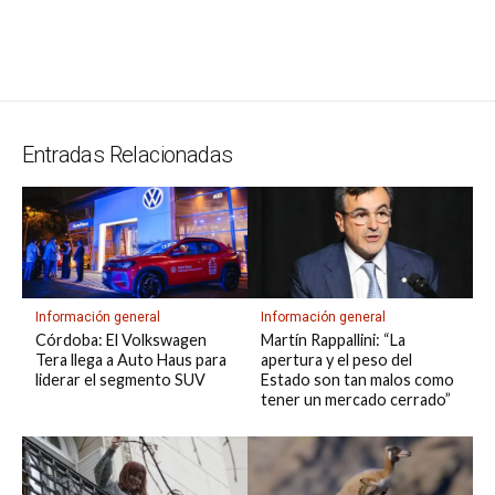
at
e
ce
es
e
ke
m
s
se
m
in
o
o
s
gr
b
ky
a
dI
bl
a
n
ail
t
py
m
A
a
o
d
n
r
g
g
Li
p
p
m
o
s
e
er
n
ar
p
k
k
tir
Entradas Relacionadas
Información general
Información general
Córdoba: El Volkswagen
Martín Rappallini: “La
Tera llega a Auto Haus para
apertura y el peso del
liderar el segmento SUV
Estado son tan malos como
tener un mercado cerrado”