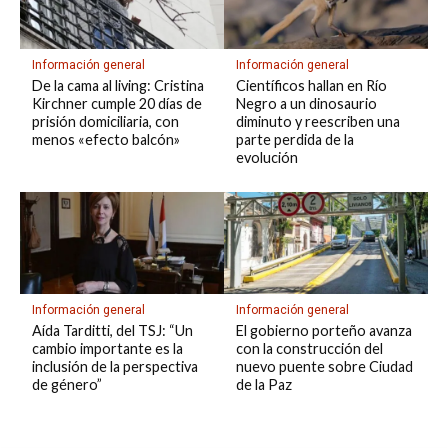
Información general
Información general
De la cama al living: Cristina
Científicos hallan en Río
Kirchner cumple 20 días de
Negro a un dinosaurio
prisión domiciliaria, con
diminuto y reescriben una
menos «efecto balcón»
parte perdida de la
evolución
Información general
Información general
Aída Tarditti, del TSJ: “Un
El gobierno porteño avanza
cambio importante es la
con la construcción del
inclusión de la perspectiva
nuevo puente sobre Ciudad
de género”
de la Paz