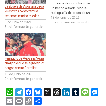
provincia de Córdoba no es
La abuela de Agostina Vega:
un hecho aislado, sino la
«Nosotros como familia
radiografía dolorosa de un
tenemos mucho miedo»
sistema que naufraga en la
13 de junio de 2026
8 de junio de 2026
burocracia, la indiferencia y
En «Información general»
En «Información general»
una alarmante falta de
adecuación a las dinámicas
del siglo XXI. Leer más
Femicidio de Agostina Vega:
Nayi pidió que se agraven los
cargos contra Barrelier
16 de junio de 2026
En «Información general»
W
T
F
Bl
X
T
Li
T
M
M
h
el
a
u
hr
n
u
es
es
E
Pr
C
C