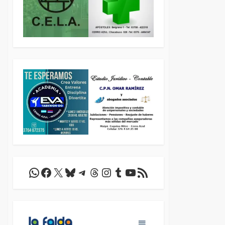
WhatsApp
Facebook
X
Bluesky
Telegram
Threads
Instagram
Tumblr
YouTube
Feed RSS