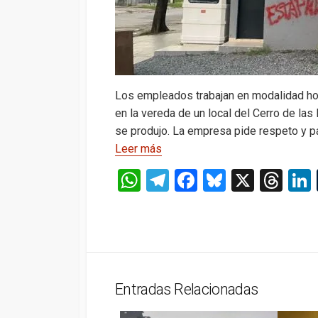
Los empleados trabajan en modalidad hom
en la vereda de un local del Cerro de la
se produjo. La empresa pide respeto y pa
Leer más
W
T
F
Bl
X
T
h
el
a
u
hr
at
e
ce
es
e
s
gr
b
ky
a
A
a
o
d
Entradas Relacionadas
p
m
o
s
p
k