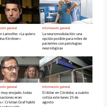
ción general
Información general
n Lamothe: «La quiero
La neuromodulación: una
tina Kirchner»
opción posible para miles de
pacientes con patologías
neurológicas
ción general
Información general
 muy enojado, todas
El dólar en Córdoba: a cuánto
usaciones eran
cotiza este lunes 25 de
s»: Cristian Graf habló
agosto
er sobreseído