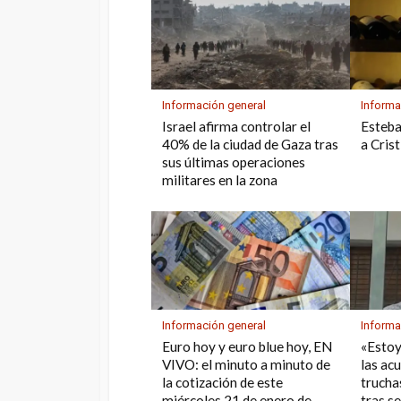
Información general
Informa
Israel afirma controlar el
Esteba
40% de la ciudad de Gaza tras
a Cris
sus últimas operaciones
militares en la zona
Información general
Informa
Euro hoy y euro blue hoy, EN
«Estoy
VIVO: el minuto a minuto de
las ac
la cotización de este
trucha
miércoles 21 de enero de
tras s