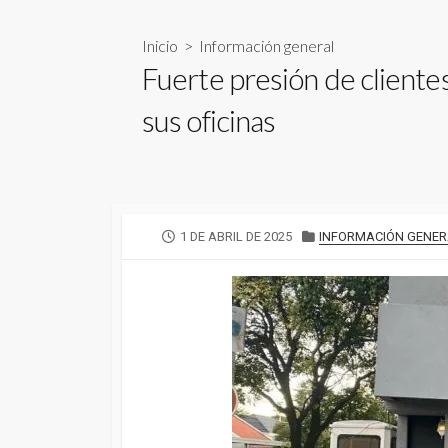
Inicio
>
Información general
Fuerte presión de cliente
sus oficinas
FECHA
CATEGORÍAS
1 DE ABRIL DE 2025
INFORMACIÓN GENER
DE
PUBLICACIÓN