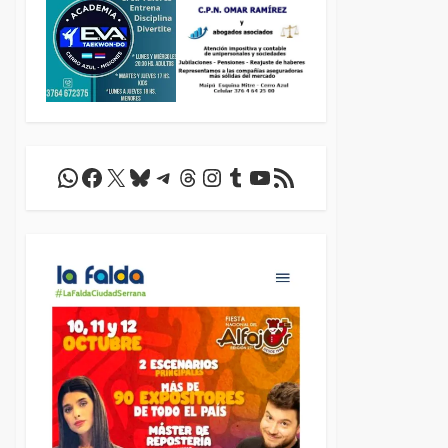
WhatsApp
Facebook
X
Bluesky
Telegram
Threads
Instagram
Tumblr
YouTube
Feed RSS