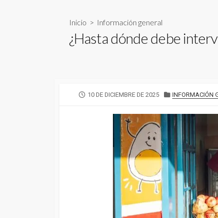
Inicio
>
Información general
¿Hasta dónde debe interven
FECHA
CATEGORÍAS
10 DE DICIEMBRE DE 2025
INFORMACIÓN 
DE
PUBLICACIÓN