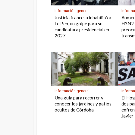
Información general
Informa
Justicia francesa inhabilitó a
Aument
Le Pen, un golpe para su
H3N2 y
candidatura presidencial en
preocu
2027
transm
Información general
Informa
Una guía para recorrer y
El Hos
conocer los jardines y patios
dos pa
ocultos de Córdoba
enfren
Javier