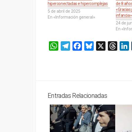
hiperconectadas e hipercomplejas
de 8 años
«Gracias
5 de abril de 2025
infancia»
En «Información general»
24 de ju
En «Info
W
T
F
Bl
X
T
h
el
a
u
hr
at
e
ce
es
e
s
gr
b
ky
a
A
a
o
d
p
m
o
s
Entradas Relacionadas
p
k