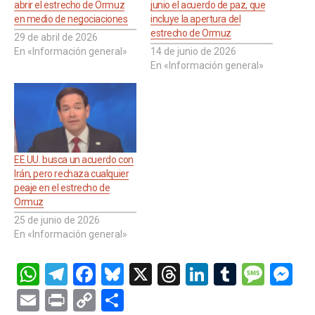
abrir el estrecho de Ormuz
junio el acuerdo de paz, que
en medio de negociaciones
incluye la apertura del
estrecho de Ormuz
29 de abril de 2026
En «Información general»
14 de junio de 2026
En «Información general»
EE.UU. busca un acuerdo con
Irán, pero rechaza cualquier
peaje en el estrecho de
Ormuz
25 de junio de 2026
En «Información general»
W
T
F
Bl
X
T
Li
T
M
M
h
el
a
u
hr
n
u
es
es
E
Pr
C
C