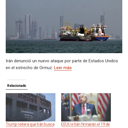
A
a
o
d
n
r
g
g
Li
p
p
m
o
s
e
er
n
ar
p
k
k
tir
Irán denunció un nuevo ataque por parte de Estados Unidos
en el estrecho de Ormuz.
Leer más
Relacionado
Trump reitera que Irán busca
EEUU e Irán firmarán el 19 de