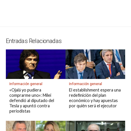
at
e
ce
es
e
ke
m
s
se
m
in
o
o
s
gr
b
ky
a
dI
bl
a
n
ail
t
py
m
A
a
o
d
n
r
g
g
Li
p
p
m
o
s
e
er
n
ar
p
k
k
tir
Entradas Relacionadas
Información general
Información general
«Ojalá yo pudiera
El establishment espera una
comprarme uno»: Milei
redefinición del plan
defendió al diputado del
económico y hay apuestas
Tesla y apuntó contra
por quién será el ejecutor
periodistas