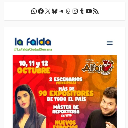
WhatsApp
Facebook
X
Bluesky
Telegram
Threads
Instagram
Tumblr
YouTube
Feed RSS