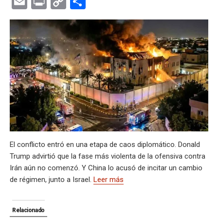
E
Pr
C
C
at
e
ce
es
e
ke
m
s
se
m
in
o
o
s
gr
b
ky
a
dI
bl
a
n
ail
t
py
m
A
a
o
d
n
r
g
g
Li
p
p
m
o
s
e
er
n
ar
p
k
k
tir
El conflicto entró en una etapa de caos diplomático. Donald
Trump advirtió que la fase más violenta de la ofensiva contra
Irán aún no comenzó. Y China lo acusó de incitar un cambio
de régimen, junto a Israel.
Leer más
Relacionado