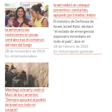
Israel realizó un «ataque
preventivo» contra Irán,
apoyado por Estados Unidos
El ministro de Defensa de
Israel, Israel Katz, declaró
Israel levantó las
"el estado de emergencia
restricciones en zonas
especial e inmediato en
centrales tras el comienzo
todo el país", dice el
del cese del fuego
comunicado oficial del
28 de febrero de 2026
28 de noviembre de 2024
gobierno de Netanyahu.
En «Información general»
En «Internacionales»
Minutos después la Casa
Blanca indicó que Leer más
Milei llegó a Israel y visitó el
Muro de los Lamentos:
“Siempre apoyaré al pueblo
de Israel con todo mi
corazón”