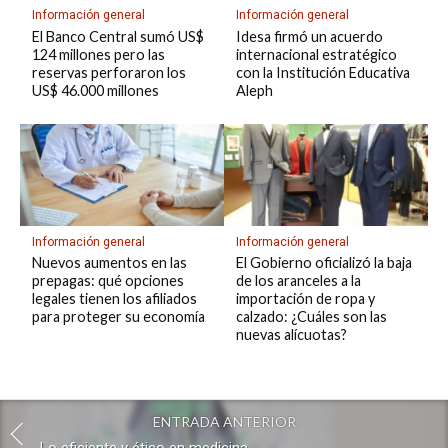
Información general
Información general
El Banco Central sumó US$
Idesa firmó un acuerdo
124 millones pero las
internacional estratégico
reservas perforaron los
con la Institución Educativa
US$ 46.000 millones
Aleph
Información general
Información general
Nuevos aumentos en las
El Gobierno oficializó la baja
prepagas: qué opciones
de los aranceles a la
legales tienen los afiliados
importación de ropa y
para proteger su economía
calzado: ¿Cuáles son las
nuevas alícuotas?
ENTRADA ANTERIOR