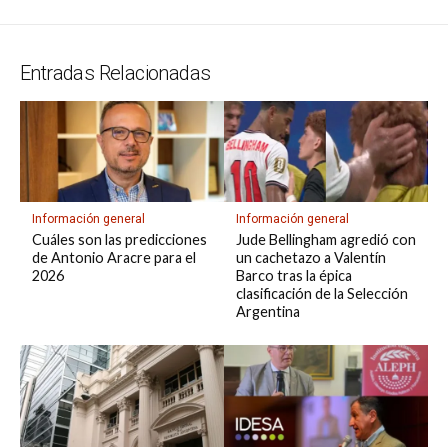
A
a
o
d
n
r
g
g
Li
p
p
m
o
s
e
er
n
ar
Entradas Relacionadas
p
k
k
tir
Información general
Información general
Cuáles son las predicciones
Jude Bellingham agredió con
de Antonio Aracre para el
un cachetazo a Valentín
2026
Barco tras la épica
clasificación de la Selección
Argentina