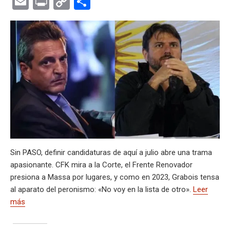
E
Pr
C
C
at
e
ce
es
e
ke
m
s
se
m
in
o
o
s
gr
b
ky
a
dI
bl
a
n
ail
t
py
m
A
a
o
d
n
r
g
g
Li
p
p
m
o
s
e
er
n
ar
p
k
k
tir
Sin PASO, definir candidaturas de aquí a julio abre una trama
apasionante. CFK mira a la Corte, el Frente Renovador
presiona a Massa por lugares, y como en 2023, Grabois tensa
al aparato del peronismo: «No voy en la lista de otro».
Leer
más