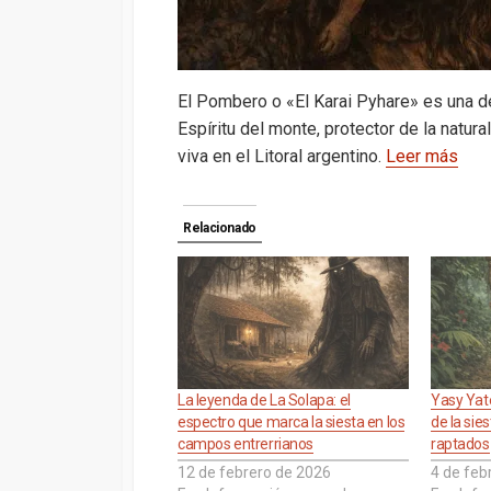
El Pombero o «El Karai Pyhare» es una de
Espíritu del monte, protector de la natur
viva en el Litoral argentino.
Leer más
Relacionado
La leyenda de La Solapa: el
Yasy Yate
espectro que marca la siesta en los
de la sies
campos entrerrianos
raptados
12 de febrero de 2026
4 de feb