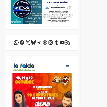
WhatsApp
Facebook
X
Bluesky
Telegram
Threads
Instagram
Tumblr
YouTube
Feed RSS