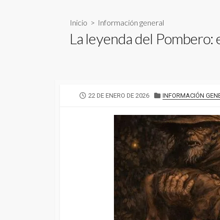
Inicio
>
Información general
La leyenda del Pombero: e
FECHA
CATEGORÍAS
22 DE ENERO DE 2026
INFORMACIÓN GEN
DE
PUBLICACIÓN