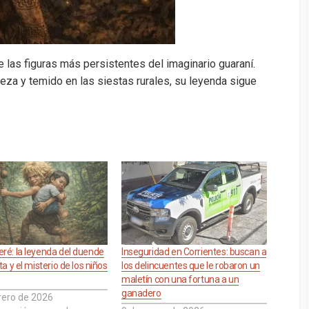
 las figuras más persistentes del imaginario guaraní.
aleza y temido en las siestas rurales, su leyenda sigue
ré: la leyenda del duende
Inseguridad en Corrientes: buscan a
ta y el misterio de los niños
los delincuentes que le robaron un
maletín con una fortuna a un
ganadero
rero de 2026