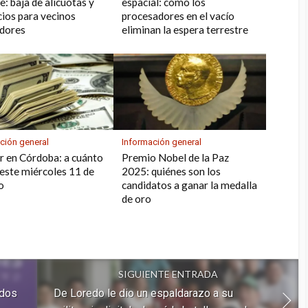
: baja de alícuotas y
espacial: cómo los
cios para vecinos
procesadores en el vacío
dores
eliminan la espera terrestre
ción general
Información general
ar en Córdoba: a cuánto
Premio Nobel de la Paz
 este miércoles 11 de
2025: quiénes son los
o
candidatos a ganar la medalla
de oro
SIGUIENTE ENTRADA
ados
De Loredo le dio un espaldarazo a su