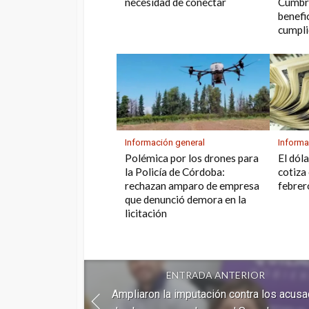
necesidad de conectar
Cumbre
benefi
cumpli
Información general
Informa
Polémica por los drones para
El dól
la Policía de Córdoba:
cotiza
rechazan amparo de empresa
febrer
que denunció demora en la
licitación
ENTRADA ANTERIOR
Ampliaron la imputación contra los acus