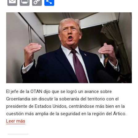
E
Pr
C
C
at
e
ce
es
e
ke
m
s
se
m
in
o
o
s
gr
b
ky
a
dI
bl
a
n
ail
t
py
m
A
a
o
d
n
r
g
g
Li
p
p
m
o
s
e
er
n
ar
p
k
k
tir
El jefe de la OTAN dijo que se logró un avance sobre
Groenlandia sin discutir la soberanía del territorio con el
presidente de Estados Unidos, centrándose más bien en la
cuestión más amplia de la seguridad en la región del Ártico.
Leer más