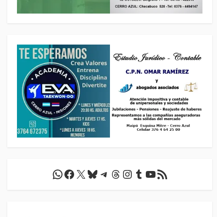
WhatsApp
Facebook
X
Bluesky
Telegram
Threads
Instagram
Tumblr
YouTube
Feed RSS