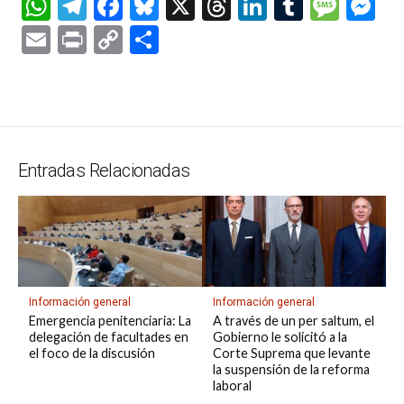
W
T
F
Bl
X
T
Li
T
M
M
h
el
a
u
hr
n
u
es
es
E
Pr
C
C
at
e
ce
es
e
ke
m
s
se
m
in
o
o
s
gr
b
ky
a
dI
bl
a
n
ail
t
py
m
A
a
o
d
n
r
g
g
Li
p
p
m
o
s
e
er
n
ar
Entradas Relacionadas
p
k
k
tir
Información general
Información general
A través de un per saltum, el
Emergencia penitenciaria: La
Gobierno le solicitó a la
delegación de facultades en
Corte Suprema que levante
el foco de la discusión
la suspensión de la reforma
laboral