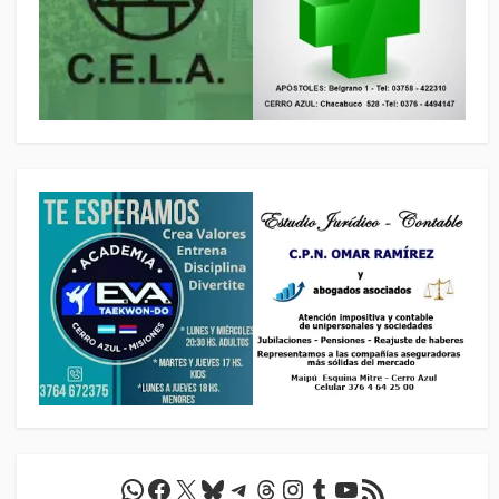
WhatsApp
Facebook
X
Bluesky
Telegram
Threads
Instagram
Tumblr
YouTube
Feed RSS