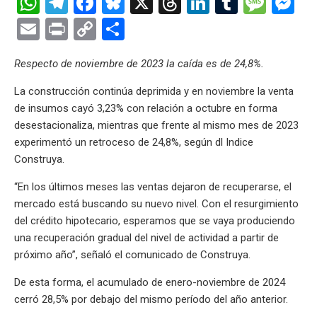
W
T
F
Bl
X
T
Li
T
M
M
h
el
a
u
hr
n
u
es
es
E
Pr
C
C
at
e
ce
es
e
ke
m
s
se
m
in
o
o
Respecto de noviembre de 2023 la caída es de 24,8%.
s
gr
b
ky
a
dI
bl
a
n
ail
t
py
m
A
a
o
d
n
r
g
g
Li
p
La construcción continúa deprimida y en noviembre la venta
de insumos cayó 3,23% con relación a octubre en forma
p
m
o
s
e
er
n
ar
desestacionaliza, mientras que frente al mismo mes de 2023
p
k
k
tir
experimentó un retroceso de 24,8%, según dl Indice
Construya.
“En los últimos meses las ventas dejaron de recuperarse, el
mercado está buscando su nuevo nivel. Con el resurgimiento
del crédito hipotecario, esperamos que se vaya produciendo
una recuperación gradual del nivel de actividad a partir de
próximo año”, señaló el comunicado de Construya.
De esta forma, el acumulado de enero-noviembre de 2024
cerró 28,5% por debajo del mismo período del año anterior.