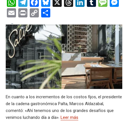
W
T
F
Bl
X
T
Li
T
M
M
h
el
a
u
hr
n
u
es
es
E
Pr
C
C
at
e
ce
es
e
ke
m
s
se
m
in
o
o
s
gr
b
ky
a
dI
bl
a
n
ail
t
py
m
A
a
o
d
n
r
g
g
Li
p
p
m
o
s
e
er
n
ar
p
k
k
tir
En cuanto a los incrementos de los costos fijos, el presidente
de la cadena gastronómica Palta, Marcos Aldazabal,
comentó: «Ahí tenemos uno de los grandes desafíos que
venimos luchando día a día».
Leer más