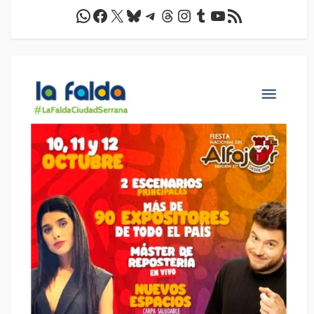
WhatsApp
Facebook
X
Bluesky
Telegram
Threads
Instagram
Tumblr
YouTube
Feed RSS