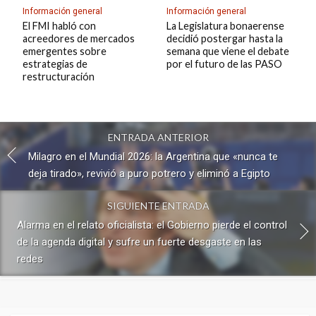
Información general
Información general
El FMI habló con
La Legislatura bonaerense
acreedores de mercados
decidió postergar hasta la
emergentes sobre
semana que viene el debate
estrategias de
por el futuro de las PASO
restructuración
ENTRADA ANTERIOR
Milagro en el Mundial 2026: la Argentina que «nunca te
deja tirado», revivió a puro potrero y eliminó a Egipto
SIGUIENTE ENTRADA
Alarma en el relato oficialista: el Gobierno pierde el control
de la agenda digital y sufre un fuerte desgaste en las
redes