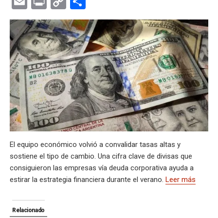
E
Pr
C
C
at
e
ce
es
e
ke
m
s
se
m
in
o
o
s
gr
b
ky
a
dI
bl
a
n
ail
t
py
m
A
a
o
d
n
r
g
g
Li
p
p
m
o
s
e
er
n
ar
p
k
k
tir
El equipo económico volvió a convalidar tasas altas y
sostiene el tipo de cambio. Una cifra clave de divisas que
consiguieron las empresas vía deuda corporativa ayuda a
estirar la estrategia financiera durante el verano.
Leer más
Relacionado