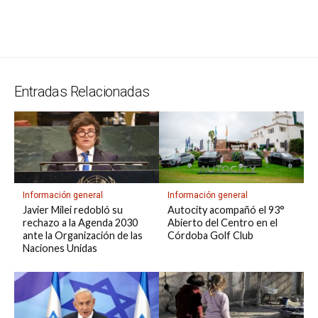
at
e
ce
es
e
ke
m
s
se
m
in
o
o
s
gr
b
ky
a
dI
bl
a
n
ail
t
py
m
A
a
o
d
n
r
g
g
Li
p
p
m
o
s
e
er
n
ar
Entradas Relacionadas
p
k
k
tir
Información general
Información general
Javier Milei redobló su
Autocity acompañó el 93°
rechazo a la Agenda 2030
Abierto del Centro en el
ante la Organización de las
Córdoba Golf Club
Naciones Unidas