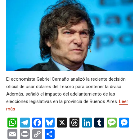
s
gr
b
ky
a
dI
bl
a
n
ail
t
py
m
A
a
o
d
n
r
g
g
Li
p
p
m
o
s
e
er
n
ar
p
k
k
tir
El economista Gabriel Camaño analizó la reciente decisión
oficial de usar dólares del Tesoro para contener la divisa.
Además, señaló el impacto del adelantamiento de las
elecciones legislativas en la provincia de Buenos Aires.
Leer
más
W
T
F
Bl
X
T
Li
T
M
M
h
el
a
u
hr
n
u
es
es
E
Pr
C
C