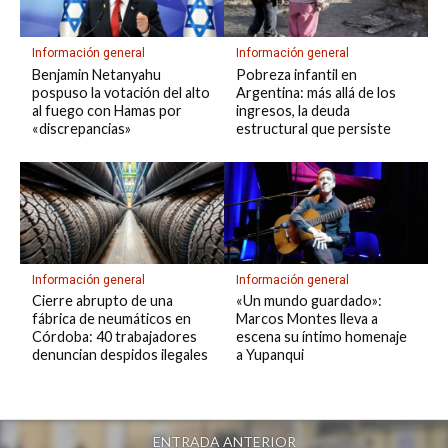
Información general
Información general
Benjamin Netanyahu
Pobreza infantil en
pospuso la votación del alto
Argentina: más allá de los
al fuego con Hamas por
ingresos, la deuda
«discrepancias»
estructural que persiste
Información general
Información general
Cierre abrupto de una
«Un mundo guardado»:
fábrica de neumáticos en
Marcos Montes lleva a
Córdoba: 40 trabajadores
escena su íntimo homenaje
denuncian despidos ilegales
a Yupanqui
ENTRADA ANTERIOR