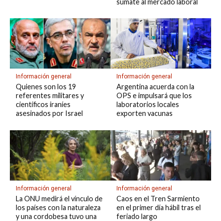
sumate al mercado laboral
Información general
Información general
Argentina acuerda con la
Quienes son los 19
OPS e impulsará que los
referentes militares y
laboratorios locales
científicos iraníes
exporten vacunas
asesinados por Israel
Información general
Información general
La ONU medirá el vínculo de
Caos en el Tren Sarmiento
los países con la naturaleza
en el primer día hábil tras el
y una cordobesa tuvo una
feriado largo