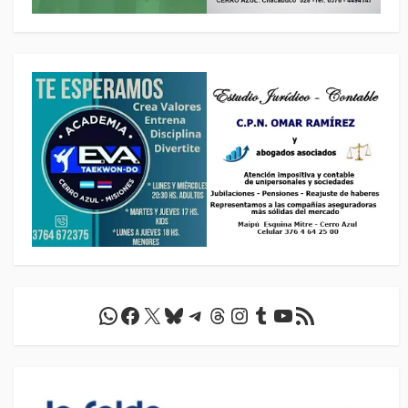
WhatsApp
Facebook
X
Bluesky
Telegram
Threads
Instagram
Tumblr
YouTube
Feed RSS