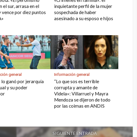
 Solá: «El peronismo
«Crímenes en familia»: el
 el sur, arrasa en el
inquietante perfil de la mujer
y vence por diez puntos
sospechada de haber
A»
asesinado a su esposo e hijos
ción general
Información general
 lo ganó por jerarquía
“Lo que sos es terrible
dual y su poder
corrupta y amante de
dor
Videla»: Villarruel y Mayra
Mendoza se dijeron de todo
por las coimas en ANDIS
SIGUIENTE ENTRADA