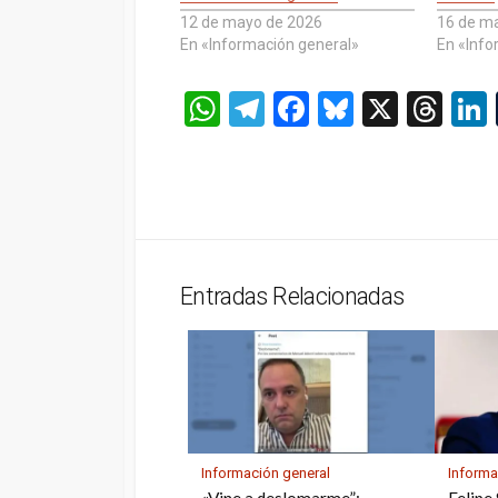
12 de mayo de 2026
16 de m
En «Información general»
En «Info
W
T
F
Bl
X
T
h
el
a
u
hr
at
e
ce
es
e
s
gr
b
ky
a
A
a
o
d
p
m
o
s
Entradas Relacionadas
p
k
Información general
Informa