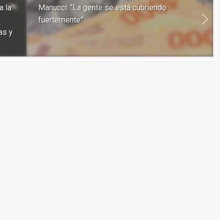
a la
Manucci: “La gente se está cubriendo
fuertemente”
as y