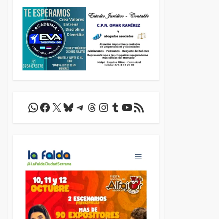
WhatsApp
Facebook
X
Bluesky
Telegram
Threads
Instagram
Tumblr
YouTube
Feed RSS