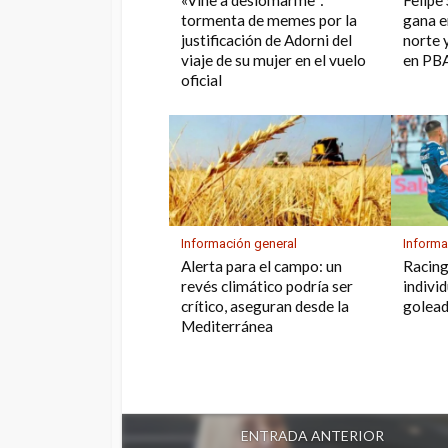
«Vine a deslomarme”:
Felipe
tormenta de memes por la
gana en
justificación de Adorni del
norte 
viaje de su mujer en el vuelo
en PB
oficial
Información general
Informa
Alerta para el campo: un
Racing
revés climático podría ser
indivi
crítico, aseguran desde la
golea
Mediterránea
ENTRADA ANTERIOR