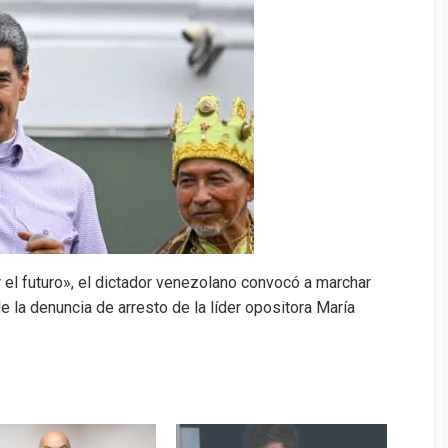
dI
bl
a
n
Li
p
n
r
g
g
n
ar
e
er
k
tir
r el futuro», el dictador venezolano convocó a marchar
 la denuncia de arresto de la líder opositora María