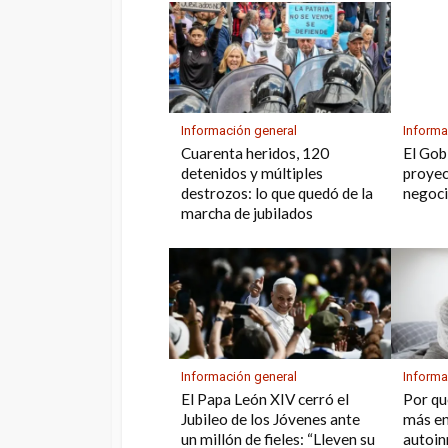
Información general
Informa
Cuarenta heridos, 120
El Gob
detenidos y múltiples
proyec
destrozos: lo que quedó de la
negoci
marcha de jubilados
Información general
Informa
El Papa León XIV cerró el
Por qu
Jubileo de los Jóvenes ante
más e
un millón de fieles: “Lleven su
autoin