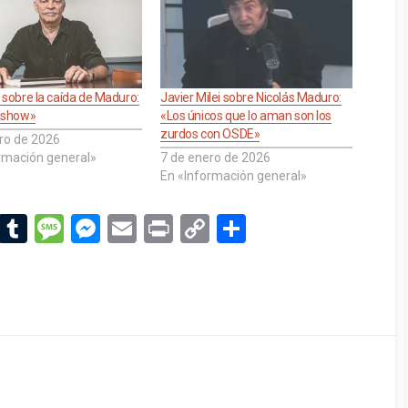
sobre la caída de Maduro:
Javier Milei sobre Nicolás Maduro:
 show»
«Los únicos que lo aman son los
zurdos con OSDE»
ro de 2026
rmación general»
7 de enero de 2026
En «Información general»
Li
T
M
M
E
Pr
C
C
n
u
es
es
m
in
o
o
ke
m
s
se
ail
t
py
m
dI
bl
a
n
Li
p
n
r
g
g
n
ar
e
er
k
tir