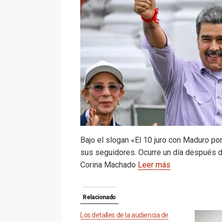
s
gr
b
ky
a
A
a
o
d
p
m
o
s
p
k
Bajo el slogan «El 10 juro con Maduro po
sus seguidores. Ocurre un día después de
Corina Machado
Leer más
Relacionado
Los detalles de la audiencia de