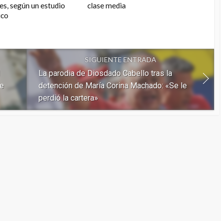
s, según un estudio
clase media
ico
SIGUIENTE ENTRADA
La parodia de Diosdado Cabello tras la
de
detención de María Corina Machado: «Se le
perdió la cartera»