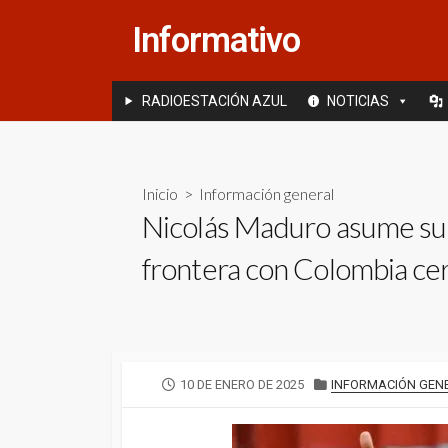
Saltar
Informativo
al
contenido
RADIOESTACIÓN AZUL
NOTICIAS
Inicio
>
Información general
Nicolás Maduro asume su t
frontera con Colombia ce
FECHA
CATEGORÍAS
10 DE ENERO DE 2025
INFORMACIÓN GEN
DE
PUBLICACIÓN