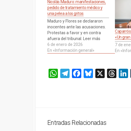
Nicolás Maduro: manifestaciones,
pedido de tratamiento médico y
una pelea a los gritos
Maduro y Flores se declararon
inocentes ante las acusaciones.
Caparrós 
Protestas a favor y en contra
«Un gran
afuera del tribunal. Leer más
6 de enero de 2026
7 de ene
En «Información general»
En «Info
W
T
F
Bl
X
T
h
el
a
u
hr
at
e
ce
es
e
s
gr
b
ky
a
A
a
o
d
p
m
o
s
Entradas Relacionadas
p
k