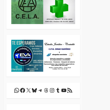
WhatsApp
Facebook
X
Bluesky
Telegram
Threads
Instagram
Tumblr
YouTube
Feed RSS