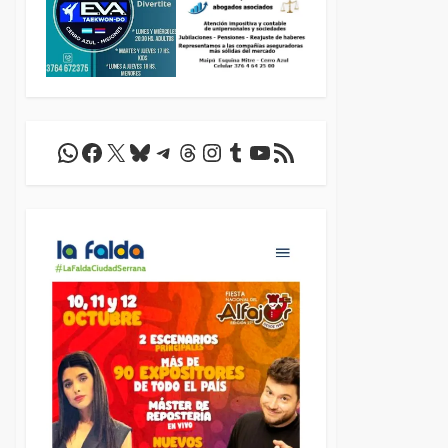
WhatsApp
Facebook
X
Bluesky
Telegram
Threads
Instagram
Tumblr
YouTube
Feed RSS