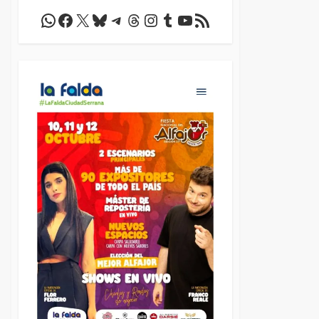
WhatsApp
Facebook
X
Bluesky
Telegram
Threads
Instagram
Tumblr
YouTube
Feed RSS