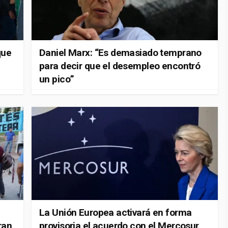
que
Daniel Marx: “Es demasiado temprano
para decir que el desempleo encontró
un pico”
La Unión Europea activará en forma
ran
provisoria el acuerdo con el Mercosur