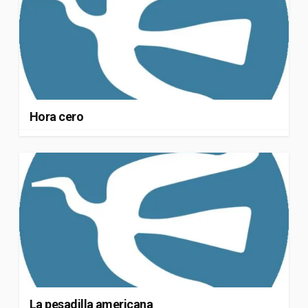
Hora cero
La pesadilla americana