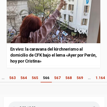
En vivo: la caravana del kirchnerismo al
domicilio de CFK bajo el lema «Ayer por Perón,
hoy por Cristina»
Paginación
…
563
564
565
566
567
568
569
…
1.164
de
entradas