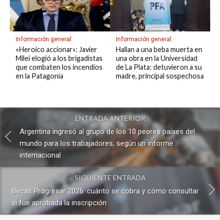
Información general
Información general
«Heroico accionar»: Javier
Hallan a una beba muerta en
Milei elogió a los brigadistas
una obra en la Universidad
que combaten los incendios
de La Plata: detuvieron a su
en la Patagonia
madre, principal sospechosa
ENTRADA ANTERIOR
Argentina ingresó al grupo de los 10 peores países del
mundo para los trabajadores, según un informe
internacional
SIGUIENTE ENTRADA
Becas Progresar 2026: cuánto se cobra y cómo consultar
si fue aprobada la inscripción