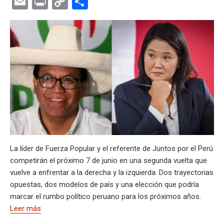
E
Pr
C
C
at
e
ce
es
e
ke
m
s
se
m
in
o
o
s
gr
b
ky
a
dI
bl
a
n
ail
t
py
m
A
a
o
d
n
r
g
g
Li
p
p
m
o
s
e
er
n
ar
p
k
k
tir
La líder de Fuerza Popular y el referente de Juntos por el Perú
competirán el próximo 7 de junio en una segunda vuelta que
vuelve a enfrentar a la derecha y la izquierda. Dos trayectorias
opuestas, dos modelos de país y una elección que podría
marcar el rumbo político peruano para los próximos años.
Leer más