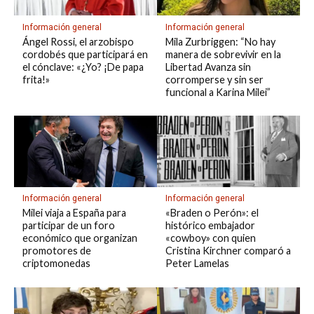
Información general
Información general
Ángel Rossi, el arzobispo
Mila Zurbriggen: “No hay
cordobés que participará en
manera de sobrevivir en la
el cónclave: «¿Yo? ¡De papa
Libertad Avanza sin
frita!»
corromperse y sin ser
funcional a Karina Milei”
Información general
Información general
Milei viaja a España para
«Braden o Perón»: el
participar de un foro
histórico embajador
económico que organizan
«cowboy» con quien
promotores de
Cristina Kirchner comparó a
criptomonedas
Peter Lamelas