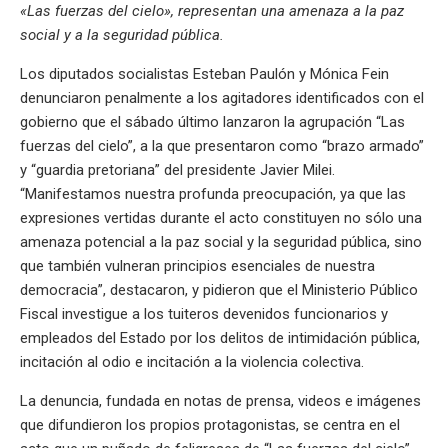
A
a
o
d
n
r
g
g
Li
p
«Las fuerzas del cielo», representan una amenaza a la paz
p
m
o
s
e
er
n
ar
social y a la seguridad pública.
p
k
k
tir
Los diputados socialistas Esteban Paulón y Mónica Fein
denunciaron penalmente a los agitadores identificados con el
gobierno que el sábado último lanzaron la agrupación “Las
fuerzas del cielo”, a la que presentaron como “brazo armado”
y “guardia pretoriana” del presidente Javier Milei.
“Manifestamos nuestra profunda preocupación, ya que las
expresiones vertidas durante el acto constituyen no sólo una
amenaza potencial a la paz social y la seguridad pública, sino
que también vulneran principios esenciales de nuestra
democracia”, destacaron, y pidieron que el Ministerio Público
Fiscal investigue a los tuiteros devenidos funcionarios y
empleados del Estado por los delitos de intimidación pública,
incitación al odio e incitación a la violencia colectiva.
La denuncia, fundada en notas de prensa, videos e imágenes
que difundieron los propios protagonistas, se centra en el