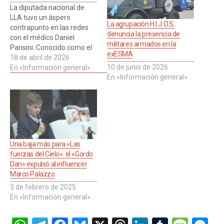
La diputada nacional de
LLA tuvo un áspero
La agrupación H.I.J.O.S.
contrapunto en las redes
denuncia la presencia de
con el médico Daniel
militares armados en la
Parisini. Conocido como el
exESMA
Gordo Dan, se trata del
18 de abril de 2026
10 de junio de 2026
principal referente de Las
En «Información general»
En «Información general»
Fuerzas del Cielo, la
agrupación que el asesor
presidencial Santiago
Caputo conduce desde las
sombras. Los pases de
factura giraron en…
Una baja más para «Las
fuerzas del Cielo»: el «Gordo
Dan» expulsó al influencer
Marco Palazzo
3 de febrero de 2025
En «Información general»