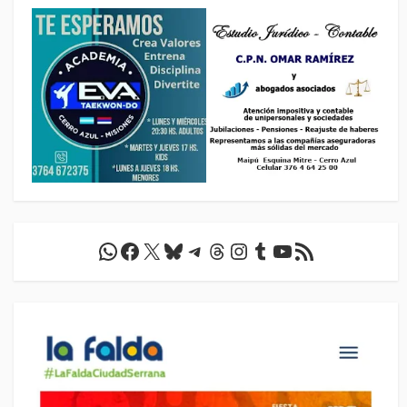
WhatsApp
Facebook
X
Bluesky
Telegram
Threads
Instagram
Tumblr
YouTube
Feed RSS