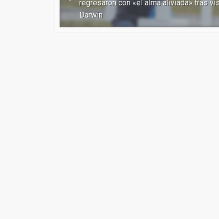
regresaron con «el alma aliviada» tras vis
Darwin