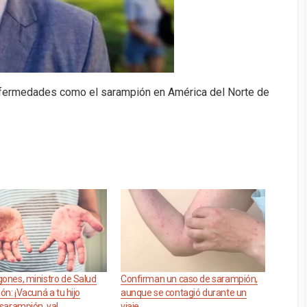
 enfermedades como el sarampión en América del Norte de
gones, ministro de Salud
Confirman un caso de sarampión,
ión: ¡Vacuná a tu hijo
aunque se contagió durante un
 sarampión, ya!
viaje