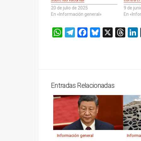
20 de julio de 2025
9 de jun
En «Información general»
En «Info
W
T
F
Bl
X
T
h
el
a
u
hr
at
e
ce
es
e
s
gr
b
ky
a
A
a
o
d
p
m
o
s
Entradas Relacionadas
p
k
Información general
Informa