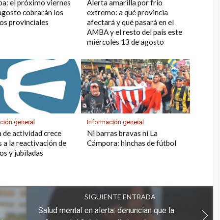
a: el próximo viernes
Alerta amarilla por frío
agosto cobrarán los
extremo: a qué provincia
dos provinciales
afectará y qué pasará en el
AMBA y el resto del país este
miércoles 13 de agosto
ción general
Información general
a de actividad crece
Ni barras bravas ni La
s a la reactivación de
Cámpora: hinchas de fútbol
os y jubiladas
SIGUIENTE ENTRADA
Salud mental en alerta: denuncian que la