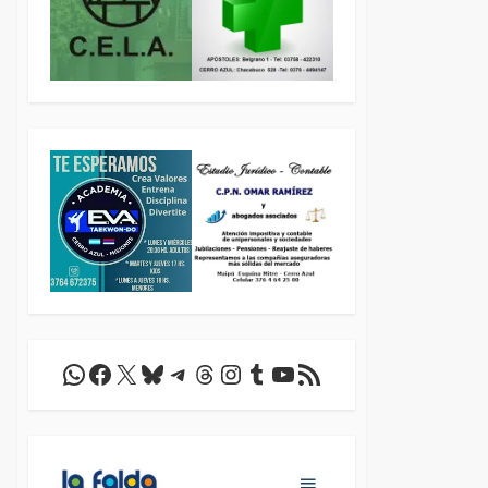
WhatsApp
Facebook
X
Bluesky
Telegram
Threads
Instagram
Tumblr
YouTube
Feed RSS