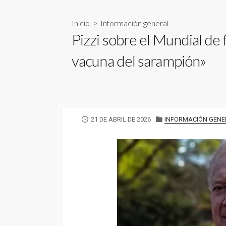
Inicio
>
Información general
Pizzi sobre el Mundial de 
vacuna del sarampión»
FECHA
CATEGORÍAS
21 DE ABRIL DE 2026
INFORMACIÓN GENE
DE
PUBLICACIÓN