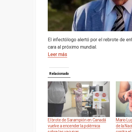
El infectólogo alertó por el rebrote de
cara al próximo mundial.
Leer más
Relacionado
El brote de Sarampión en Canadá
Mario Lu
vuelve a encender la polémica
de la Nac
sobre las vacunas
contra el