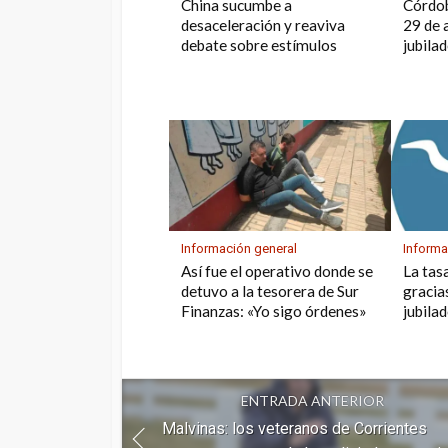
China sucumbe a
Córdob
desaceleración y reaviva
29 de 
debate sobre estímulos
jubila
Información general
Informa
Así fue el operativo donde se
La tas
detuvo a la tesorera de Sur
gracia
Finanzas: «Yo sigo órdenes»
jubilad
ENTRADA ANTERIOR
Malvinas: los veteranos de Corrientes