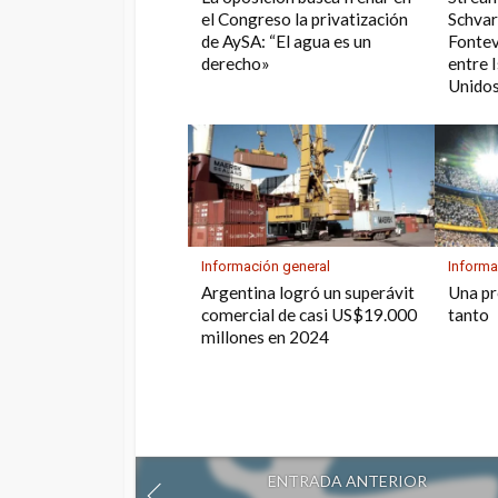
el Congreso la privatización
Schvar
de AySA: “El agua es un
Fontev
derecho»
entre I
Unidos
Información general
Informa
Argentina logró un superávit
Una pr
comercial de casi US$19.000
tanto
millones en 2024
ENTRADA ANTERIOR