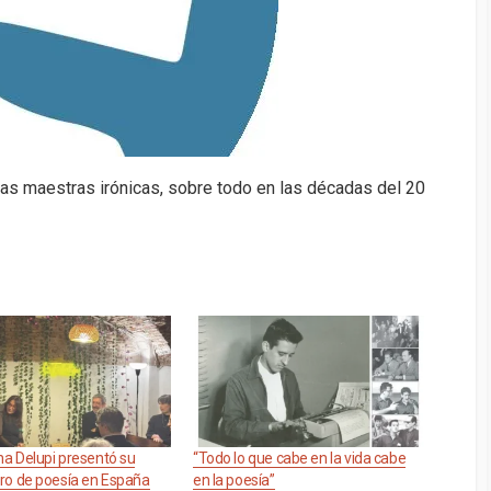
s maestras irónicas, sobre todo en las décadas del 20
na Delupi presentó su
“Todo lo que cabe en la vida cabe
bro de poesía en España
en la poesía”