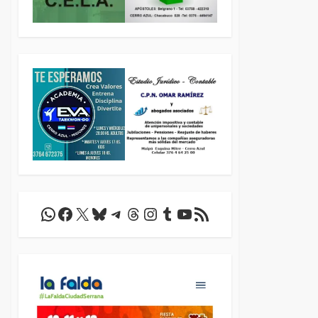
WhatsApp
Facebook
X
Bluesky
Telegram
Threads
Instagram
Tumblr
YouTube
Feed RSS