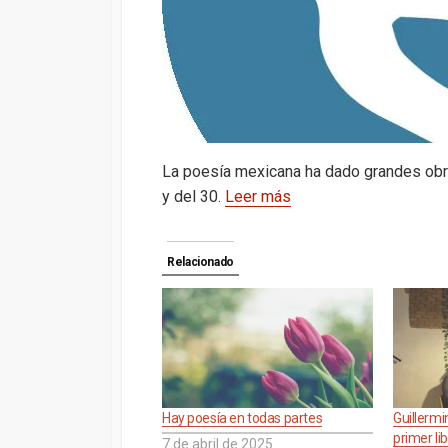
La poesía mexicana ha dado grandes obra
y del 30.
Leer más
Relacionado
Hay poesía en todas partes
Guillermi
primer li
7 de abril de 2025