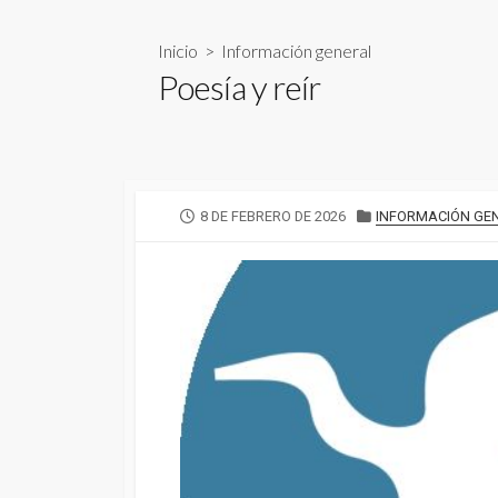
Inicio
>
Información general
Poesía y reír
FECHA
CATEGORÍAS
8 DE FEBRERO DE 2026
INFORMACIÓN GE
DE
PUBLICACIÓN