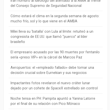
Irán nombró al ideólogo del atentado a la AMIA al frente
del Consejo Supremo de Seguridad Nacional
Cómo estará el clima en la segunda semana de agosto:
mucho frío, sol y lo que viene en el AMBA
Milei lleva su ‘batalla’ con Lula al límite: retuiteó a un
congresista de EE.UU. que llamó “puerco” al líder
brasileño
El empresario acusado por las 90 muertes por fentanilo
sería «preso VIP» en la cárcel de Marcos Paz
Aeropuertos: el «empleado fallado» debe tomar una
decisión crucial sobre Eurnekian y sus negocios
Impactantes fotos revelaron el nuevo cráter lunar
dejado por un cohete de SpaceX estrellado sin control
Noche tensa en PH: Pampita apuntó a Yanina Latorre
por el final de su relación con Pico Mónaco