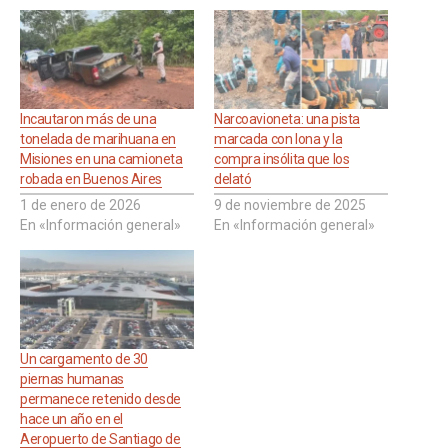
Incautaron más de una
Narcoavioneta: una pista
tonelada de marihuana en
marcada con lona y la
Misiones en una camioneta
compra insólita que los
robada en Buenos Aires
delató
1 de enero de 2026
9 de noviembre de 2025
En «Información general»
En «Información general»
Un cargamento de 30
piernas humanas
permanece retenido desde
hace un año en el
Aeropuerto de Santiago de