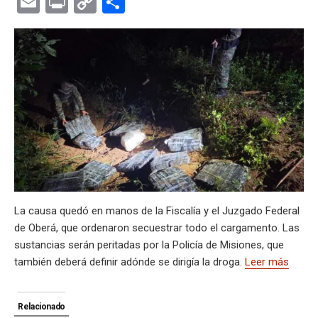
E
Pr
C
C
at
e
ce
es
e
ke
m
s
se
m
in
o
o
s
gr
b
ky
a
dI
bl
a
n
ail
t
py
m
A
a
o
d
n
r
g
g
Li
p
p
m
o
s
e
er
n
ar
p
k
k
tir
La causa quedó en manos de la Fiscalía y el Juzgado Federal
de Oberá, que ordenaron secuestrar todo el cargamento. Las
sustancias serán peritadas por la Policía de Misiones, que
también deberá definir adónde se dirigía la droga.
Leer más
Relacionado