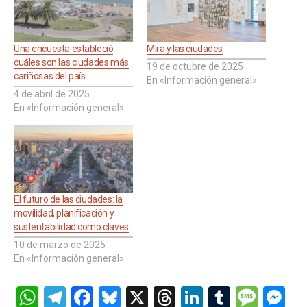
Una encuesta estableció
Mira y las ciudades
cuáles son las ciudades más
19 de octubre de 2025
cariñosas del país
En «Información general»
4 de abril de 2025
En «Información general»
El futuro de las ciudades: la
movilidad, planificación y
sustentabilidad como claves
10 de marzo de 2025
En «Información general»
W
T
F
Bl
X
T
Li
T
M
M