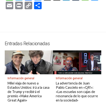
h
el
a
u
hr
n
u
es
es
E
Pr
C
C
at
e
ce
es
e
ke
m
s
se
m
in
o
o
s
gr
b
ky
a
dI
bl
a
n
ail
t
py
m
A
a
o
d
n
r
g
g
Li
p
p
m
o
s
e
er
n
ar
p
k
k
tir
Entradas Relacionadas
Información general
Información general
La advertencia de Juan
Milei viaja de nuevo a
Pablo Cascielo en «QR!»:
Estados Unidos: irá a la casa
«Las escuelas son cajas de
de Trump y recibirá el
resonancia de lo que ocurre
premio «Make America
en la sociedad»
Great Again»