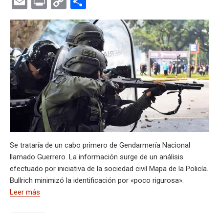
E
Pr
C
C
at
e
ce
es
e
ke
m
s
se
m
in
o
o
s
gr
b
ky
a
dI
bl
a
n
ail
t
py
m
A
a
o
d
n
r
g
g
Li
p
p
m
o
s
e
er
n
ar
p
k
k
tir
Se trataría de un cabo primero de Gendarmería Nacional
llamado Guerrero. La información surge de un análisis
efectuado por iniciativa de la sociedad civil Mapa de la Policía.
Bullrich minimizó la identificación por «poco rigurosa».
Leer más