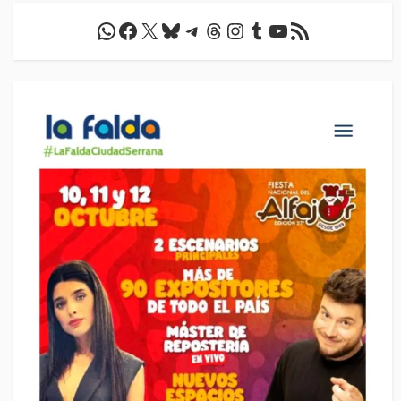
WhatsApp
Facebook
X
Bluesky
Telegram
Threads
Instagram
Tumblr
YouTube
Feed RSS