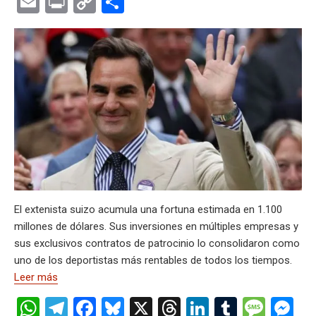
E
Pr
C
C
at
e
ce
es
e
ke
m
s
se
m
in
o
o
s
gr
b
ky
a
dI
bl
a
n
ail
t
py
m
A
a
o
d
n
r
g
g
Li
p
p
m
o
s
e
er
n
ar
p
k
k
tir
El extenista suizo acumula una fortuna estimada en 1.100
millones de dólares. Sus inversiones en múltiples empresas y
sus exclusivos contratos de patrocinio lo consolidaron como
uno de los deportistas más rentables de todos los tiempos.
Leer más
W
T
F
Bl
X
T
Li
T
M
M