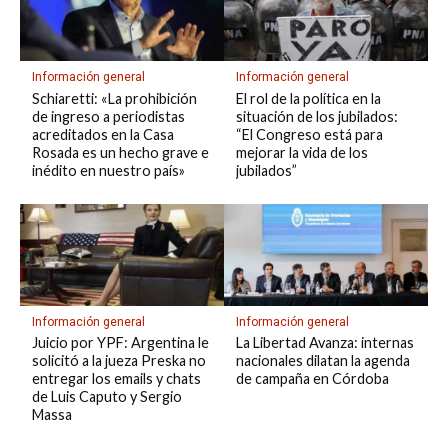
Información general
Información general
Schiaretti: «La prohibición
El rol de la política en la
de ingreso a periodistas
situación de los jubilados:
acreditados en la Casa
“El Congreso está para
Rosada es un hecho grave e
mejorar la vida de los
inédito en nuestro país»
jubilados”
Información general
Información general
Juicio por YPF: Argentina le
La Libertad Avanza: internas
solicitó a la jueza Preska no
nacionales dilatan la agenda
entregar los emails y chats
de campaña en Córdoba
de Luis Caputo y Sergio
Massa