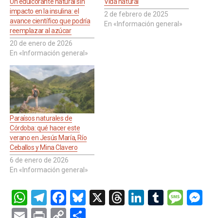
Un edulcorante natural sin
Vida natural
impacto en la insulina: el
2 de febrero de 2025
avance científico que podría
En «Información general»
reemplazar al azúcar
20 de enero de 2026
En «Información general»
Paraísos naturales de
Córdoba: qué hacer este
verano en Jesús María, Río
Ceballos y Mina Clavero
6 de enero de 2026
En «Información general»
W
T
F
Bl
X
T
Li
T
M
M
h
el
a
u
hr
n
u
es
es
E
Pr
C
C