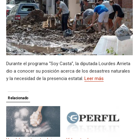
A
a
o
d
n
r
g
g
Li
p
p
m
o
s
e
er
n
ar
p
k
k
tir
Durante el programa “Soy Casta”, la diputada Lourdes Arrieta
dio a conocer su posición acerca de los desastres naturales
y la necesidad de la presencia estatal.
Leer más
Relacionado