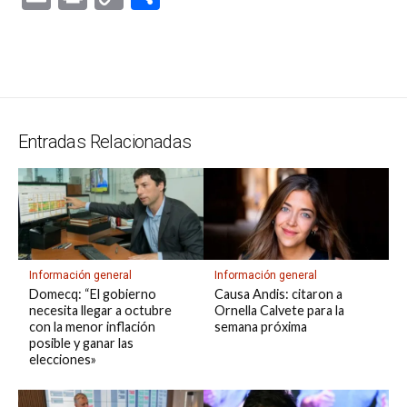
at
e
ce
es
e
ke
m
s
se
m
in
o
o
s
gr
b
ky
a
dI
bl
a
n
ail
t
py
m
A
a
o
d
n
r
g
g
Li
p
p
m
o
s
e
er
n
ar
p
k
k
tir
Entradas Relacionadas
Información general
Información general
Domecq: “El gobierno
Causa Andis: citaron a
necesita llegar a octubre
Ornella Calvete para la
con la menor inflación
semana próxima
posible y ganar las
elecciones»