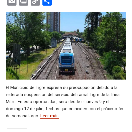
E
Pr
C
C
at
e
ce
es
e
ke
m
s
se
m
in
o
o
s
gr
b
ky
a
dI
bl
a
n
ail
t
py
m
A
a
o
d
n
r
g
g
Li
p
p
m
o
s
e
er
n
ar
p
k
k
tir
El Municipio de Tigre expresa su preocupación debido a la
reiterada suspensión del servicio del ramal Tigre de la línea
Mitre. En esta oportunidad, será desde el jueves 9 y el
domingo 12 de julio, fechas que coinciden con el próximo fin
de semana largo.
Leer más