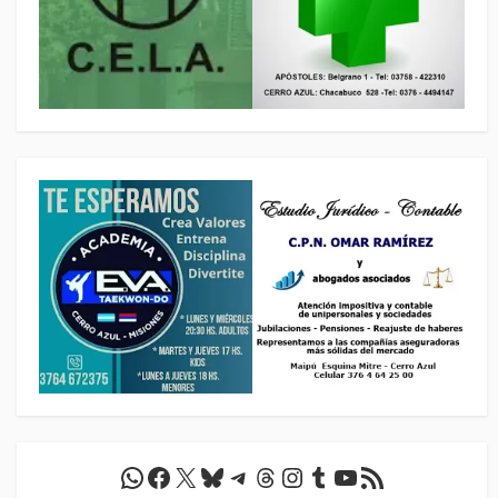
WhatsApp
Facebook
X
Bluesky
Telegram
Threads
Instagram
Tumblr
YouTube
Feed RSS