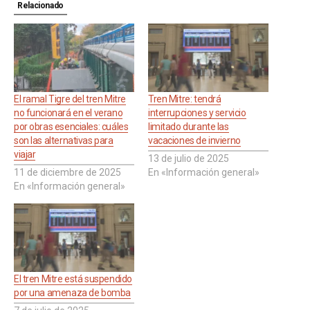
Relacionado
El ramal Tigre del tren Mitre
Tren Mitre: tendrá
no funcionará en el verano
interrupciones y servicio
por obras esenciales: cuáles
limitado durante las
son las alternativas para
vacaciones de invierno
viajar
13 de julio de 2025
11 de diciembre de 2025
En «Información general»
En «Información general»
El tren Mitre está suspendido
por una amenaza de bomba